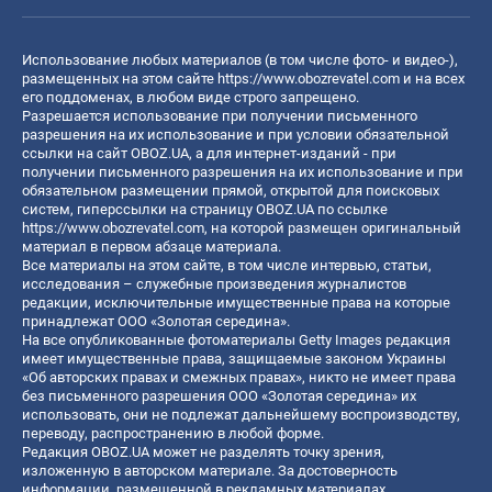
Использование любых материалов (в том числе фото- и видео-),
размещенных на этом сайте
https://www.obozrevatel.com
и на всех
его поддоменах, в любом виде строго запрещено.
Разрешается использование при получении письменного
разрешения на их использование и при условии обязательной
ссылки на сайт OBOZ.UA, а для интернет-изданий - при
получении письменного разрешения на их использование и при
обязательном размещении прямой, открытой для поисковых
систем, гиперссылки на страницу OBOZ.UA по ссылке
https://www.obozrevatel.com
, на которой размещен оригинальный
материал в первом абзаце материала.
Все материалы на этом сайте, в том числе интервью, статьи,
исследования – служебные произведения журналистов
редакции, исключительные имущественные права на которые
принадлежат ООО «Золотая середина».
На все опубликованные фотоматериалы Getty Images редакция
имеет имущественные права, защищаемые законом Украины
«Об авторских правах и смежных правах», никто не имеет права
без письменного разрешения ООО «Золотая середина» их
использовать, они не подлежат дальнейшему воспроизводству,
переводу, распространению в любой форме.
Редакция OBOZ.UA может не разделять точку зрения,
изложенную в авторском материале. За достоверность
информации, размещенной в рекламных материалах,