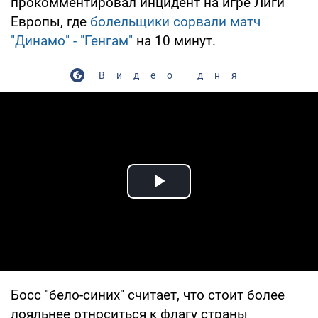
прокомментировал инцидент на игре Лиги
Европы, где
болельщики сорвали матч
"Динамо" - "Генгам"
на 10 минут.
Видео дня
Play Video
Босс "бело-синих" считает, что стоит более
лояльнее относиться к флагу страны