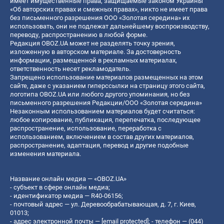
имеет имущественные права, защищаемые законом Украины
«Об авторских правах и смежных правах», никто не имеет права
без письменного разрешения ООО «Золотая середина» их
использовать, они не подлежат дальнейшему воспроизводству,
переводу, распространению в любой форме.
Редакция OBOZ.UA может не разделять точку зрения,
изложенную в авторском материале. За достоверность
информации, размещенной в рекламных материалах,
ответственность несет рекламодатель.
Запрещено использование материалов размещенных на этом
сайте, даже с указанием гиперссылки на страницу этого сайта,
логотипа OBOZ.UA или любого другого упоминания, но без
письменного разрешения Редакции/ООО «Золотая середина»
Незаконным использованием материалов будет считаться:
любое копирование, публикация, перепечатка, последующее
распространение, использование, переработка с
использованием, включением в состав других материалов,
распространение, адаптация, перевод и другие подобные
изменения материала.
Название онлайн медиа — «OBOZ.UA»
- субъект в сфере онлайн медиа;
- идентификатор медиа — R40-06156;
- почтовый адрес — ул. Деревообрабатывающая, д. 7, г. Киев,
01013;
- адрес электронной почты —
[email protected]
; - телефон — (044)