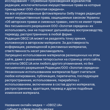
исследования – служебные произведения журналистов
редакции, исключительные имущественные права на которые
принадлежат ООО «Золотая середина».
На все опубликованные фотоматериалы Getty Images редакция
имеет имущественные права, защищаемые законом Украины
«Об авторских правах и смежных правах», никто не имеет права
без письменного разрешения ООО «Золотая середина» их
использовать, они не подлежат дальнейшему воспроизводству,
переводу, распространению в любой форме.
Редакция OBOZ.UA может не разделять точку зрения,
изложенную в авторском материале. За достоверность
информации, размещенной в рекламных материалах,
ответственность несет рекламодатель.
Запрещено использование материалов размещенных на этом
сайте, даже с указанием гиперссылки на страницу этого сайта,
логотипа OBOZ.UA или любого другого упоминания, но без
письменного разрешения Редакции/ООО «Золотая середина»
Незаконным использованием материалов будет считаться:
любое копирование, публикация, перепечатка, последующее
распространение, использование, переработка с
использованием, включением в состав других материалов,
распространение, адаптация, перевод и другие подобные
изменения материала.
Название онлайн медиа — «OBOZ.UA»
- субъект в сфере онлайн медиа;