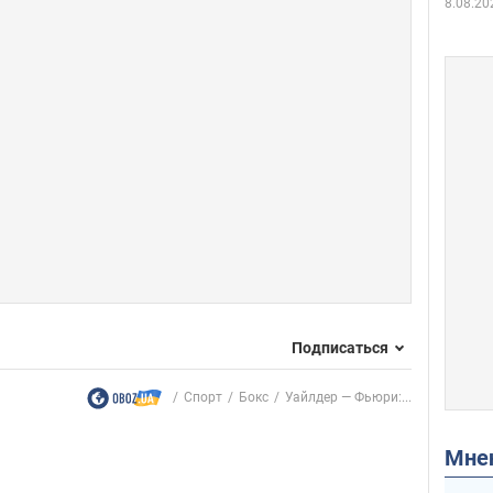
8.08.20
Подписаться
Спорт
Бокс
Уайлдер — Фьюри:...
Мн