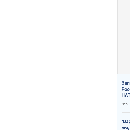
Зап
Рос
НАТ
Леон
"Ва
выд