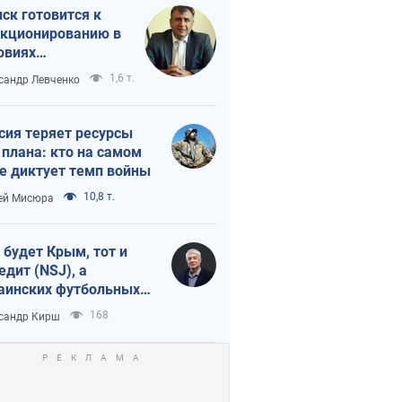
ск готовится к
кционированию в
овиях
штабного
1,6 т.
сандр Левченко
нного кризиса
сия теряет ресурсы
 плана: кто на самом
е диктует темп войны
10,8 т.
ей Мисюра
 будет Крым, тот и
едит (NSJ), а
аинских футбольных
овников могут
168
сандр Кирш
вать убийцами