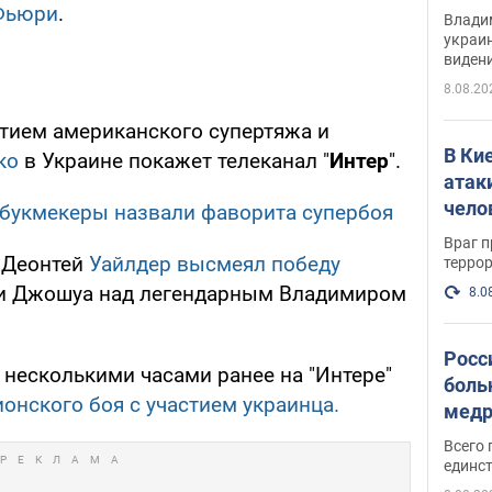
Инте
 Фьюри
.
Владим
украи
виден
партне
8.08.20
стием американского супертяжа и
В Ки
ко
в Украине покажет телеканал "
Интер
".
атак
чело
букмекеры назвали фаворита супербоя
Враг 
, Деонтей
Уайлдер высмеял победу
терро
ни Джошуа над легендарным Владимиром
8.0
Росс
ь несколькими часами ранее на "Интере"
боль
онского боя с участием украинца.
медр
Всего 
единст