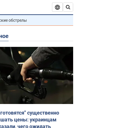
ские обстрелы
ное
"готовятся" существенно
шать цены: украинцам
казали, чего ожидать