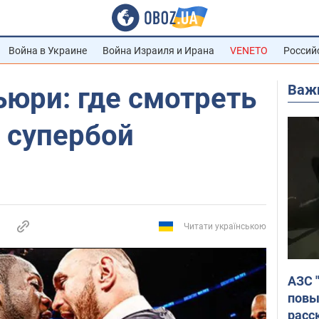
Война в Украине
Война Израиля и Ирана
VENETO
Россий
Важ
юри: где смотреть
 супербой
Читати українською
АЗС 
повы
расс