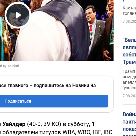
Как на
топли
7.08.20
Play Video
"Бел
явля
собс
Трам
прио
Трамп 
стро
немед
апелля
баль
рсе главного – подпишитесь на Новини на
"ужас
стои
7.08.20
долл
Подписаться
Войн
такт
 Уайлдер
(40-0, 39 КО) в субботу, 1
пока
 обладателем титулов WBA, WBO, IBF, IBO