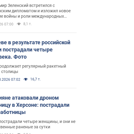
рвью с Безсмертным
ир Зеленский встретился с
нским дипломатом и изложил новое
ие войны и роли международных
ров в борьбе с Россией
8,1 т.
26 07:00
еве в результате российской
и пострадали четыре
века. Фото
продолжает регулярный ракетный
р столицы
16,7 т.
8.2026 07:02
ияне атаковали дроном
ницу в Херсоне: пострадали
аботницы
пострадали четыре женщины, и они не
венные раненые за сутки