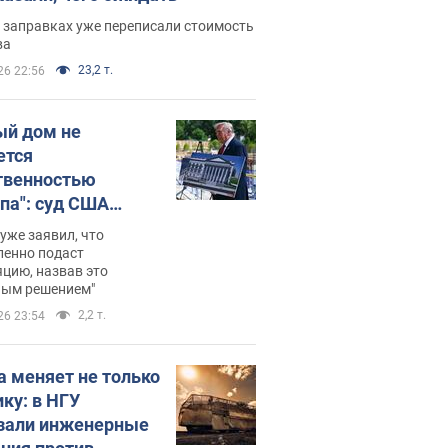
 заправках уже переписали стоимость
ва
23,2 т.
26 22:56
ый дом не
ется
твенностью
па": суд США
становил
уже заявил, что
ительство
ленно подаст
цию, назвав это
ного зала
ным решением"
мостью 400 млн
2,2 т.
26 23:54
аров
а меняет не только
ику: в НГУ
зали инженерные