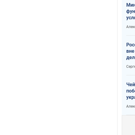
Мин
фун
усл
мас
Алек
вое
Рос
вне
дел
Серг
Чей
поб
укр
чин
Алек
наз