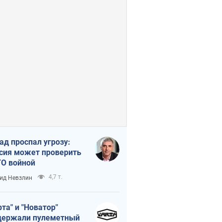
ад проспал угрозу:
сия может проверить
О войной
4,7 т.
ид Невзлин
рта" и "Новатор"
ержали пулеметный