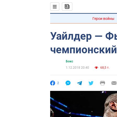
Герои войны
Уайлдер — Фь
чемпионский
Бокс
1.12.2018 20:40
68,5 т.
2