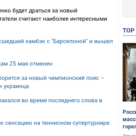
нко будет драться за новый
татели считают наиболее интересными
TO
сшедший камбэк с "Барселоной" и вышел
кам 25 мая отменен
орется за новый чемпионский пояс –
к украинца
лакался во время последнего слова в
Росс
масс
ю сенсацию на теннисном супертурнире
горе
есть
Для те