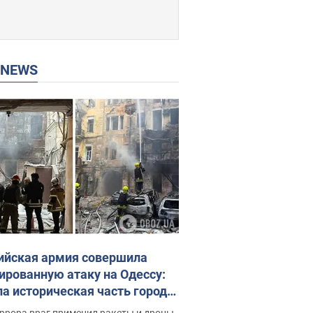
P NEWS
ийская армия совершила
ированную атаку на Одессу:
ла историческая часть города,
 пострадавшие. Фото и видео
ррора враг применил ракеты и дроны