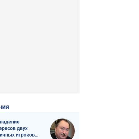
ения
падение
ересов двух
ичных игроков