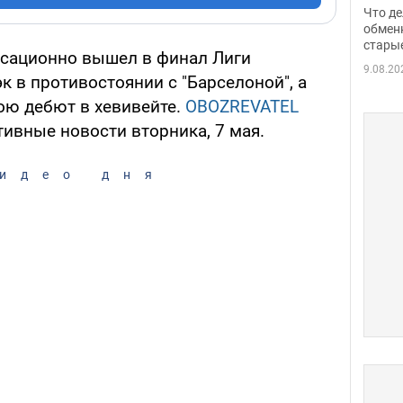
прин
Что де
обме
обмен
стары
таки
нсационно вышел в финал Лиги
9.08.20
 в противостоянии с "Барселоной", а
ою дебют в хевивейте.
OBOZREVATEL
ивные новости вторника, 7 мая.
идео дня