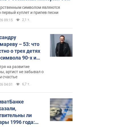
 не рассказывают в школе
арственным символом являются
 первый куплет и припев песни
2,1 т.
26 09:15
сандру
мареву – 53: что
стно о трех детях
-символа 90-х и
они выглядят
тря на развитие
ы, артист не забывал о
м счастье
6,7 т.
26 04:01
иватБанке
казали,
твительны ли
ары 1996 года: