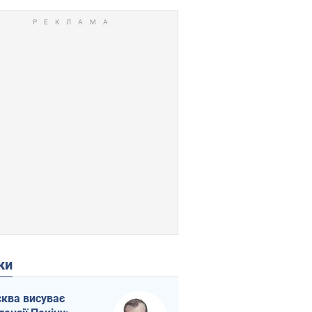
ки
ква висуває