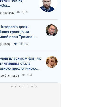
тензії Пекіну:
ужба
етворюється на
2,0 т.
ор Каспрук
ежність Росії від
таю
г інтересів двох
ічних гравців чи
мний план Трампа і
іна?
15,1 т.
ор Швець
олоні власних міфів: як
тянтинівка стала
овною ідеологічною
ткою для російських
354
ро Снєгирьов
пантів