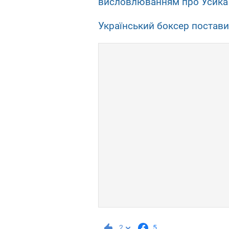
висловлюванням про Усика
Український боксер постав
2
5