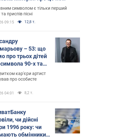
овідають у школі
вним символом є тільки перший
 та приспів пісні
12,8 т.
26 09:15
сандру
марьову – 53: що
мо про трьох дітей
-символа 90-х та
 вигляд вони
витком кар'єри артист
ть
ував про особисте
8,2 т.
26 04:01
иватБанку
віли, чи дійсні
ри 1996 року: чи
мають обмінники