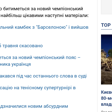
о битиметься за новий чемпіонський
 найбільш цікавими наступні матеріали:
TO
ільний камбек з "Барселоною" і вийшов
25 травня скасовано
ться за новий чемпіонський пояс –
ника українця
акався під час останнього слова в суді
сацію на тенісному супертурнірі в
Києв
80-м
влад
 відзначилися новим абсурдним
буді
Яка ре