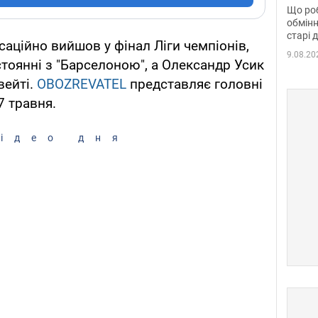
та б
Що роб
обмінн
старі 
саційно вийшов у фінал Ліги чемпіонів,
9.08.20
тоянні з "Барселоною", а Олександр Усик
вейті.
OBOZREVATEL
представляє головні
7 травня.
ідео дня