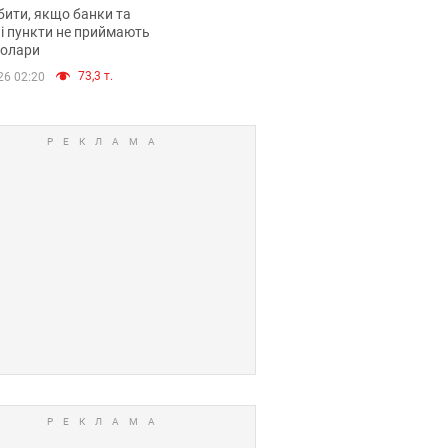
анки такі купюри
ити, якщо банки та
і пункти не приймають
долари
73,3 т.
26 02:20