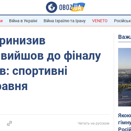
ни
Війна в Україні
Війна Ізраїлю та Ірану
VENETO
Російськ
Важ
принизив
і вийшов до фіналу
в: спортивні
равня
Якою
гімну
Читать на русском
Росій