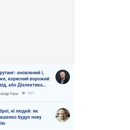
рутинг: оновлений і,
же, корисний ворожий
від, або Діалектика
агливого боягузтва
657
сандр Кірш
зброї, ні людей: як
ашенко будує нову
ію