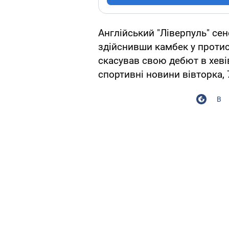
Англійський "Ліверпуль" сен
здійснивши камбек у протис
скасував свою дебют в хеві
спортивні новини вівторка, 
В