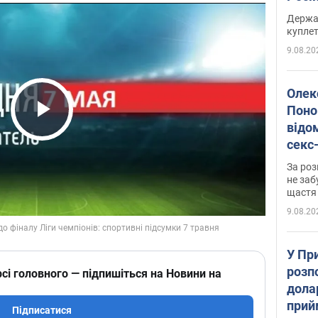
розп
Держа
куплет
9.08.20
Олек
Поно
відо
Play Video
секс
який
За роз
маю
не заб
щастя
9.08.20
У Пр
розпо
сі головного — підпишіться на Новини на
дола
прий
Підписатися