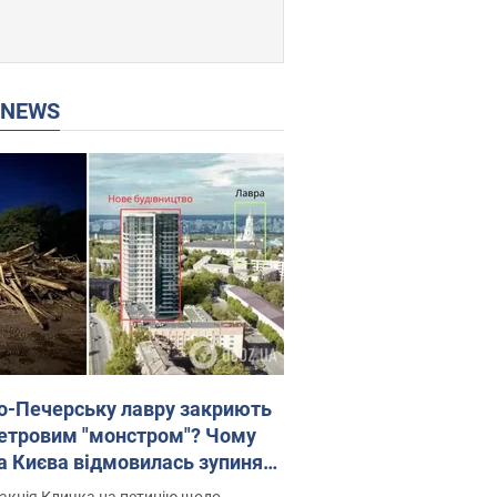
P NEWS
о-Печерську лавру закриють
етровим "монстром"? Чому
а Києва відмовилась зупиняти
вництво хмарочоса
акція Кличка на петицію щодо