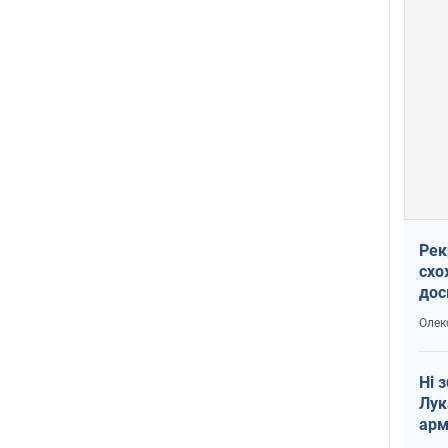
Рек
схо
дос
виб
Олек
Ні 
Лук
арм