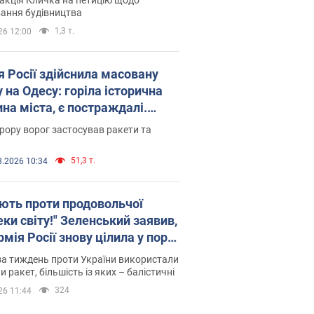
ковського вірянина"
ання будівництва
1,3 т.
26 12:00
я Росії здійснила масовану
 на Одесу: горіла історична
на міста, є постраждалі.
 та відео
рору ворог застосував ракети та
51,3 т.
8.2026 10:34
ють проти продовольчої
ки світу!" Зеленський заявив,
мія Росії знову цілила у порт
сі
а тиждень проти України використали
и ракет, більшість із яких – балістичні
324
26 11:44