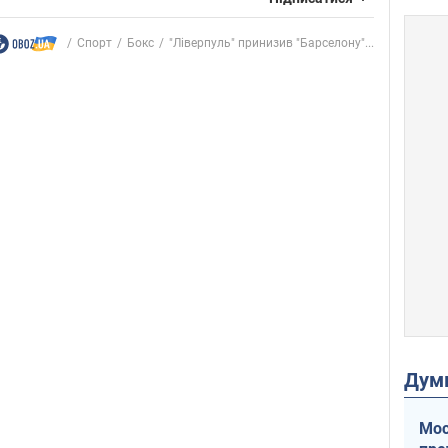
Спорт
Бокс
"Ліверпуль" принизив "Барселону"...
Дум
Мос