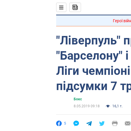
Герої вій
"Ліверпуль" 
"Барселону" 
Ліги чемпіоні
підсумки 7 т
Бокс
8.05.2019 09:18
16,1 т.
5