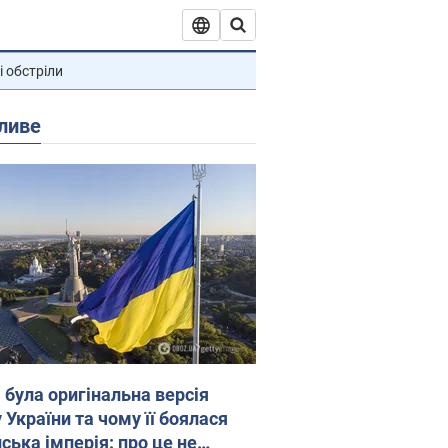
і обстріли
ливе
 була оригінальна версія
 України та чому її боялася
ська імперія: про це не