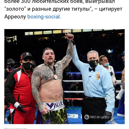
более 300 любительских боев, выигрывал
"золото" и разные другие титулы", – цитирует
Арреолу
boxing-social.