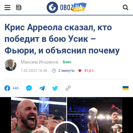
Крис Арреола сказал, кто
победит в бою Усик –
Фьюри, и объяснил почему
Максим Иншаков
Бокс
7.02.2023 18:38
2 минуты
91,6 т.
446