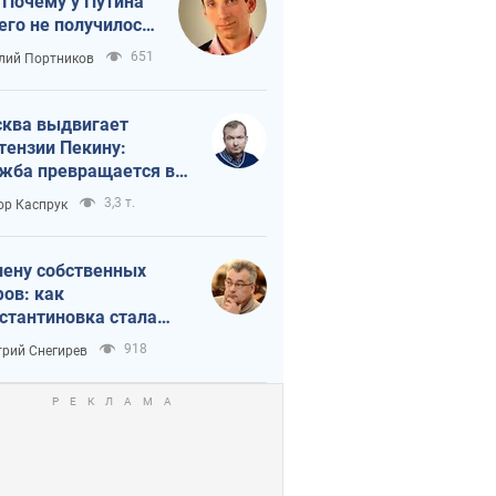
 Почему у Путина
его не получилось
краиной
651
лий Портников
ква выдвигает
тензии Пекину:
жба превращается в
исимость России от
3,3 т.
ор Каспрук
ая
лену собственных
ов: как
стантиновка стала
вной идеологической
918
рий Снегирев
ушкой для российских
упантов