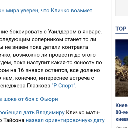
н мира уверен, что Кличко возьмет
TO
ние боксировать с Уайлдером в январе.
 следующим соперником станет то ли
ы не знаем пока детали контракта
ичко, возможно ли провести до этого
ем, пока наступит какая-то ясность по
ром на 16 января остается, все должно
 нам, конечно, интереснее встреча с
менеджера Глазкова
"Р-Спорт"
.
в шоке от боя с Фьюри
Киев
80-м
ообещал дать Владимиру
Кличко матч-
киев
р Тайсона
назвал ориентировочную дату
оста
Какая 