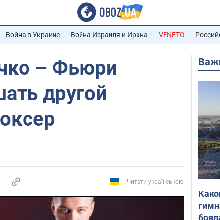
Война в Украине
Война Израиля и Ирана
VENETO
Россий
Важ
чко – Фьюри
ать другой
боксер
Читати українською
Како
гимн
боял