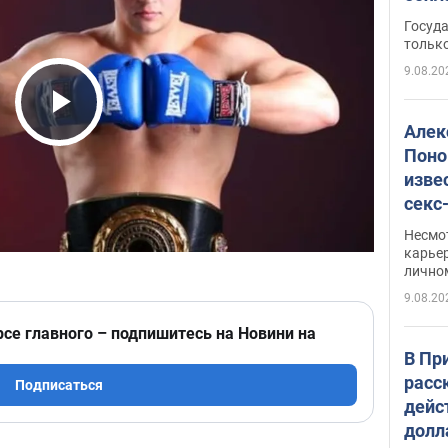
этом
Госуд
только
9.08.20
Play Video
Алек
Поно
изве
секс
как 
Несмо
карьер
лично
9.08.20
рсе главного – подпишитесь на Новини на
В Пр
расс
Подписаться
дейс
долл