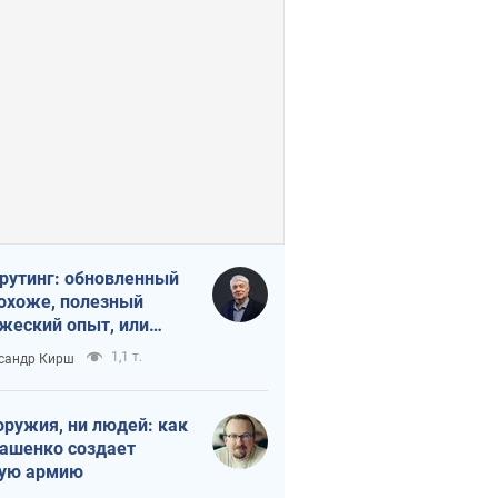
рутинг: обновленный
похоже, полезный
жеский опыт, или
лектика
1,1 т.
сандр Кирш
бовательной трусости
оружия, ни людей: как
ашенко создает
ую армию