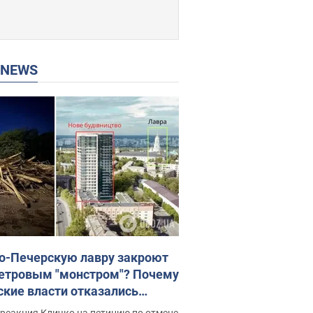
P NEWS
о-Печерскую лавру закроют
етровым "монстром"? Почему
ские власти отказались
новить строительство
реакция Кличко на петицию по отмене