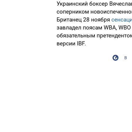
Украинский боксер Вячесла
соперником новоиспеченно
Британец 28 ноября
сенсац
завладел поясам WBA, WBO и
обязательным претендентом
версии IBF.
В