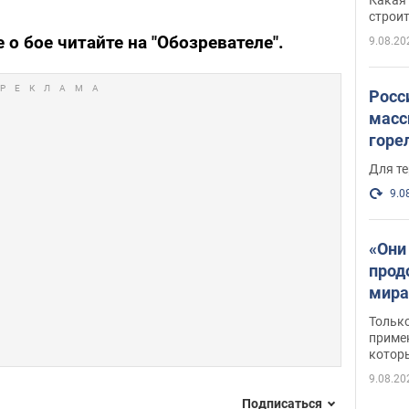
небо
строи
веру
 о бое читайте на "Обозревателе".
9.08.20
Росс
масс
горе
есть
Для те
9.0
«Они
прод
мира
росс
Тольк
обст
примен
котор
9.08.20
Подписаться