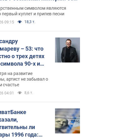
 не рассказывают в школе
арственным символом являются
 первый куплет и припев песни
18,3 т.
26 09:15
сандру
мареву – 53: что
стно о трех детях
-символа 90-х и
они выглядят
тря на развитие
ы, артист не забывал о
м счастье
8,6 т.
26 04:01
иватБанке
казали,
твительны ли
ары 1996 года: