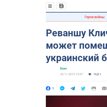
Герои войны
Реваншу Кли
может помеш
украинский 
Бокс
30.11.2015 15:07
16,8 т.
0