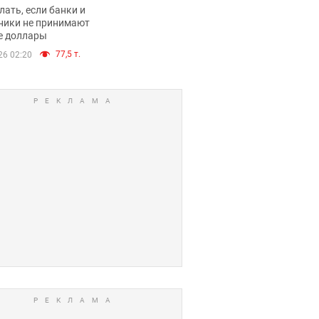
имают ли
лать, если банки и
нники и банки
ники не принимают
е доллары
е купюры
77,5 т.
26 02:20