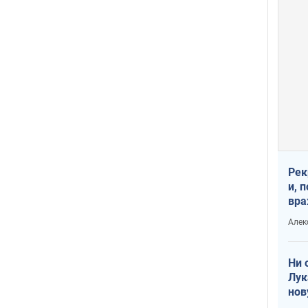
Рек
и, 
вра
Диа
Алек
тре
Ни 
Лук
нов