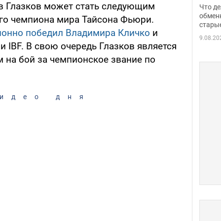
прин
в Глазков может стать следующим
Что де
обме
обмен
го чемпиона мира Тайсона Фьюри.
стары
таки
ионно победил Владимира Кличко
и
9.08.20
 IBF. В свою очередь Глазков является
 на бой за чемпионское звание по
идео дня