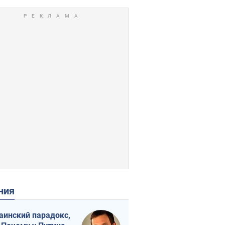
ения
аинский парадокс,