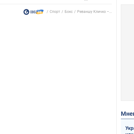
Спорт
Бокс
Реваншу Кличко –...
Мн
Укр