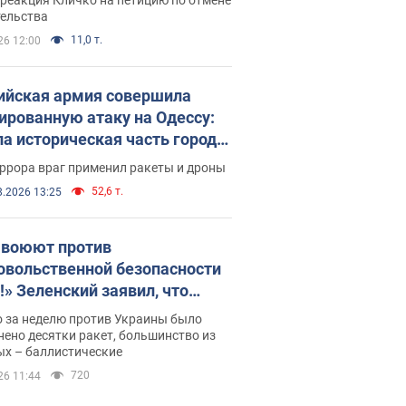
скреба "московского
тельства
ющего"
11,0 т.
26 12:00
ийская армия совершила
ированную атаку на Одессу:
ла историческая часть города,
 пострадавшие. Фото и видео
ррора враг применил ракеты и дроны
52,6 т.
8.2026 13:25
 воюют против
овольственной безопасности
!» Зеленский заявил, что
ийская армия вновь
о за неделю против Украины было
реляла порт в Одессе
ено десятки ракет, большинство из
ых – баллистические
720
26 11:44