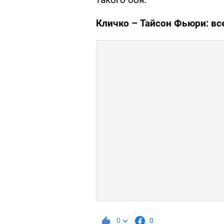
Кличко – Тайсон Фьюри: все
0
0