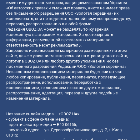
имеет имущественные права, защищаемые законом Украины
«Об авторских правах и смежных правах», никто не имеет права
без письменного разрешения ООО «Золотая середина» их
использовать, они не подлежат дальнейшему воспроизводству,
переводу, распространению в любой форме.
Редакция OBOZ.UA может не разделять точку зрения,
изложенную в авторском материале. За достоверность
информации, размещенной в рекламных материалах,
ответственность несет рекламодатель.
Запрещено использование материалов размещенных на этом
сайте, даже с указанием гиперссылки на страницу этого сайта,
логотипа OBOZ.UA или любого другого упоминания, но без
письменного разрешения Редакции/ООО «Золотая середина»
Незаконным использованием материалов будет считаться:
любое копирование, публикация, перепечатка, последующее
распространение, использование, переработка с
использованием, включением в состав других материалов,
распространение, адаптация, перевод и другие подобные
изменения материала.
Название онлайн медиа — «OBOZ.UA»
- субъект в сфере онлайн медиа;
- идентификатор медиа — R40-06156;
- почтовый адрес — ул. Деревообрабатывающая, д. 7, г. Киев,
01013;