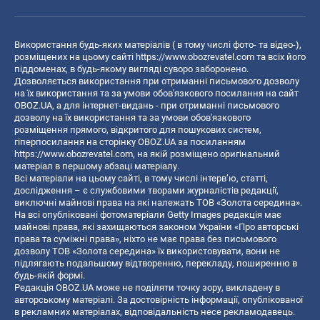
Використання будь-яких матеріалів ( в тому числі фото- та відео-),
розміщених на цьому сайті
https://www.obozrevatel.com
та всіх його
піддоменах, в будь-якому вигляді суворо заборонено.
Дозволяється використання при отриманні письмового дозволу
на їх використання та за умови обов'язкового посилання на сайт
OBOZ.UA, а для інтернет-видань - при отриманні письмового
дозволу на їх використання та за умови обов'язкового
розміщення прямого, відкритого для пошукових систем,
гіперпосилання на сторінку OBOZ.UA за посиланням
https://www.obozrevatel.com
, на якій розміщено оригінальний
матеріал в першому абзаці матеріалу.
Всі матеріали на цьому сайті, в тому числі інтерв’ю, статті,
дослідження – є службовими творами журналістів редакції,
виключні майнові права на які належать ТОВ «Золота середина».
На всі опубліковані фотоматеріали Getty Images редакція має
майнові права, які захищаються законом України «Про авторські
права та суміжні права», ніхто не має права без письмового
дозволу ТОВ «Золота середина» їх використовувати, вони не
підлягають подальшому відтворенню, перекладу, поширенню в
будь-якій формі.
Редакція OBOZ.UA може не поділяти точку зору, викладену в
авторському матеріалі. За достовірність інформації, опублікованої
в рекламних матеріалах, відповідальність несе рекламодавець.