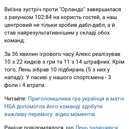
Виїзна зустріч проти "Орландо" завершилася
з рахунком 102:84 на користь гостей, а наш
центровий не тільки зробив дабл-дабл, а й
став найрезультативнішим у складі обох
команд.
За 36 хвилин ігрового часу Алекс реалізував
10 з 22 кидків з гри та 11 з 14 штрафних. Крім
того, Лень зібрав 10 підбирань (5 з них у
нападі). У пасиві у нашого спортсмена - 3
фоли і 4 втрати.
Читайте:
Приголомшлива гра українця в матчі
НБА допомогла його команді здобути
важливу перемогу: відео моментів
Раніше повідомлялося, що
Лень залишився