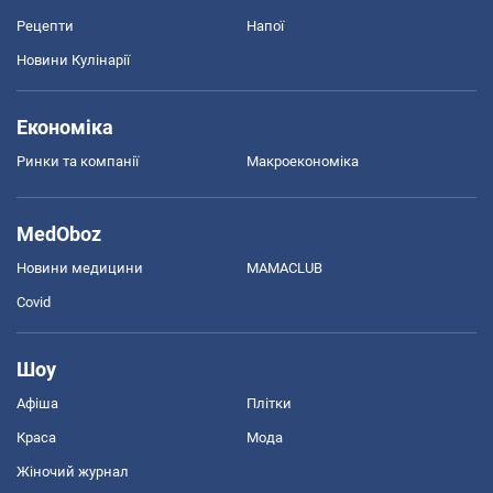
Рецепти
Напої
Новини Кулінарії
Економіка
Ринки та компанії
Макроекономіка
MedOboz
Новини медицини
MAMACLUB
Covid
Шоу
Афіша
Плітки
Краса
Мода
Жіночий журнал