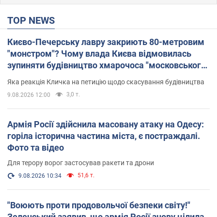
TOP NEWS
Києво-Печерську лавру закриють 80-метровим
"монстром"? Чому влада Києва відмовилась
зупиняти будівництво хмарочоса "московського
вірянина"
Яка реакція Кличка на петицію щодо скасування будівництва
3,0 т.
9.08.2026 12:00
Армія Росії здійснила масовану атаку на Одесу:
горіла історична частина міста, є постраждалі.
Фото та відео
Для терору ворог застосував ракети та дрони
51,6 т.
9.08.2026 10:34
"Воюють проти продовольчої безпеки світу!"
Зеленський заявив, що армія Росії знову цілила