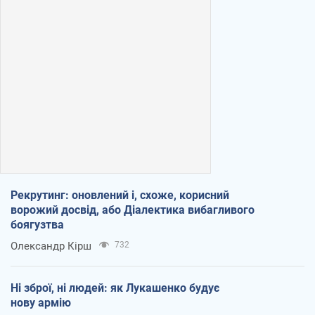
Рекрутинг: оновлений і, схоже, корисний
ворожий досвід, або Діалектика вибагливого
боягузтва
Олександр Кірш
732
Ні зброї, ні людей: як Лукашенко будує
нову армію