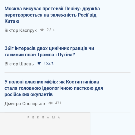
Москва висуває претензії Пекіну: дружба
перетворюється на залежність Росії від
Китаю
Віктор Каспрук
2,3 т.
Збіг інтересів двох цинічних гравців чи
таємний план Трампа і Путіна?
Віктор Швець
15,2 т.
У полоні власних міфів: як Костянтинівка
стала головною ідеологічною пасткою для
російських окупантів
Дмитро Снєгирьов
471