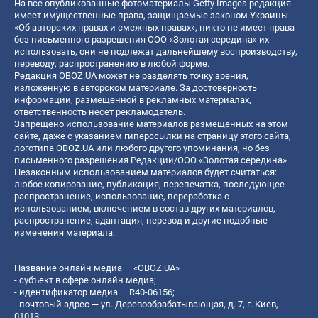
На все опубликованные фотоматериалы Getty Images редакция
имеет имущественные права, защищаемые законом Украины
«Об авторских правах и смежных правах», никто не имеет права
без письменного разрешения ООО «Золотая середина» их
использовать, они не подлежат дальнейшему воспроизводству,
переводу, распространению в любой форме.
Редакция OBOZ.UA может не разделять точку зрения,
изложенную в авторском материале. За достоверность
информации, размещенной в рекламных материалах,
ответственность несет рекламодатель.
Запрещено использование материалов размещенных на этом
сайте, даже с указанием гиперссылки на страницу этого сайта,
логотипа OBOZ.UA или любого другого упоминания, но без
письменного разрешения Редакции/ООО «Золотая середина»
Незаконным использованием материалов будет считаться:
любое копирование, публикация, перепечатка, последующее
распространение, использование, переработка с
использованием, включением в состав других материалов,
распространение, адаптация, перевод и другие подобные
изменения материала.
Название онлайн медиа — «OBOZ.UA»
- субъект в сфере онлайн медиа;
- идентификатор медиа — R40-06156;
- почтовый адрес — ул. Деревообрабатывающая, д. 7, г. Киев,
01013;