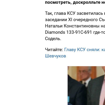
посмотреть, доскролльте н
Так, глава КСУ засветилась
заседании XI очередного Съ
Натальи Константиновны на 
Diamonds 133-91C-691 где-то
Содель.
Читайте:
Главу КСУ сняли: к
Шевчуков