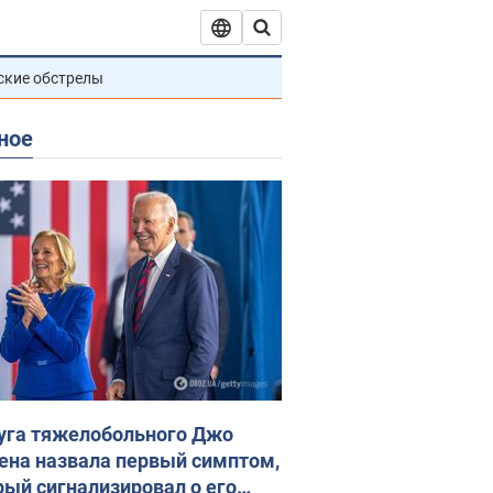
ские обстрелы
ное
уга тяжелобольного Джо
ена назвала первый симптом,
рый сигнализировал о его