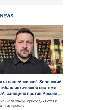
P NEWS
ита нашей жизни": Зеленский
нтибаллистической системе
JA, санкциях против России и
ержке аграриев. Видео
ейские партнеры присоединяются к
стному проекту