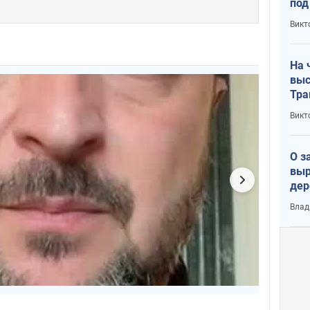
под
кри
Викт
лог
На 
выс
Тра
Викт
О з
выр
дер
что
Влад
Тер