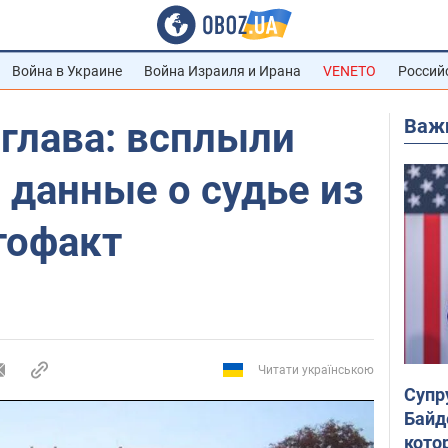
Война в Украине
Война Израиля и Ирана
VENETO
Россий
Важ
глава: всплыли
 данные о судье из
тофакт
Читати українською
Супр
Байд
кото