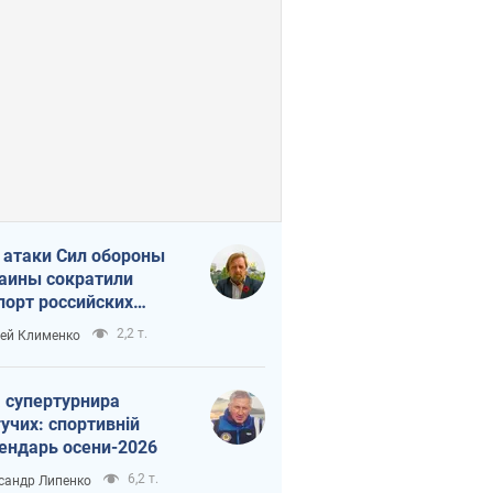
 атаки Сил обороны
аины сократили
порт российских
тепродуктов
2,2 т.
ей Клименко
 супертурнира
учих: спортивній
ендарь осени-2026
6,2 т.
сандр Липенко