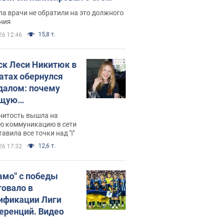
ессивном" раке
а врачи не обратили на это должного
ния
15,8 т.
26 12:46
ск Леси Никитюк в
атах обернулся
далом: почему
ущую
раведливо
нитость вышла на
йтили
ю коммуникацию в сети
тавила все точки над "i"
12,6 т.
26 17:32
амо" с победы
товало в
ификации Лиги
еренций. Видео