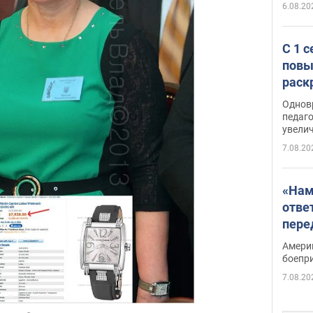
6.08.20
С 1 
повы
раск
Однов
педаг
увелич
7.08.20
«Нам
отве
пере
Patri
Амери
боепр
7.08.20