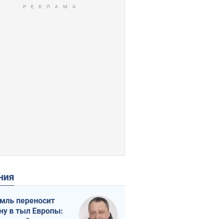
ения
мль переносит
ну в тыл Европы: