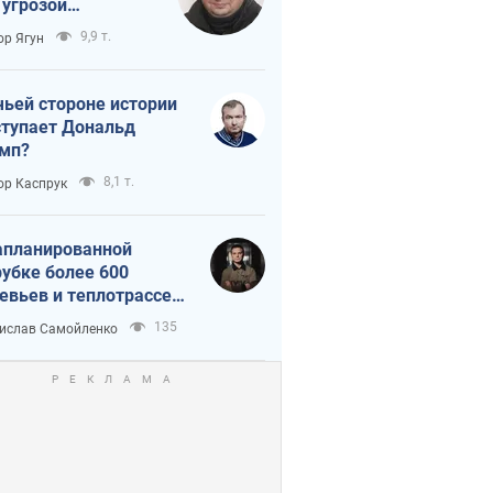
 угрозой
тическая
9,9 т.
ор Ягун
истика
чьей стороне истории
тупает Дональд
мп?
8,1 т.
ор Каспрук
апланированной
убке более 600
евьев и теплотрассе:
 происходит на
135
ислав Самойленко
емках в Киеве