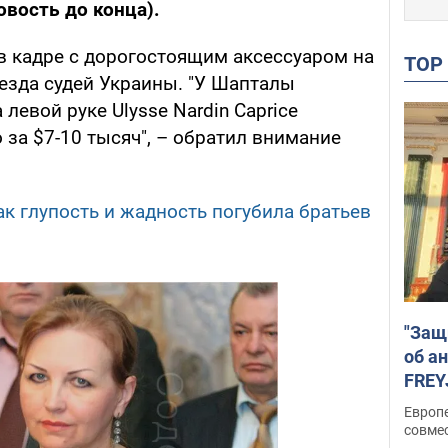
овость до конца).
 в кадре с дорогостоящим аксессуаром на
TO
езда судей Украины. "У Шапталы
левой руке Ulysse Nardin Caprice
 за $7-10 тысяч", – обратил внимание
ак глупость и жадность погубила братьев
"Защ
об а
FREY
подд
Европ
совме