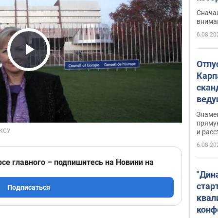
"агр
Сначал
внима
6.08.20
Play Video
Отпу
Карп
скан
вед
несп
Знаме
захе
пряму
и расс
6.08.20
рсе главного – подпишитесь на Новини на
"Дин
стар
Подписаться
квал
конф