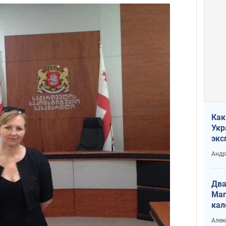
Как
Укр
экс
неф
Андр
Два
Маг
кал
Алек