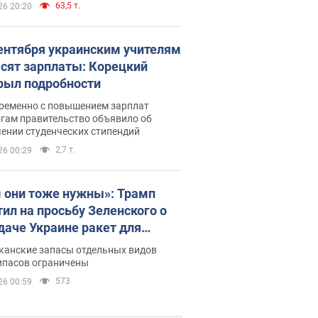
63,5 т.
26 20:20
сентября украинским учителям
сят зарплаты: Корецкий
рыл подробности
ременно с повышением зарплат
огам правительство объявило об
ении студенческих стипендий
2,7 т.
26 00:29
 они тоже нужны»: Трамп
тил на просьбу Зеленского о
даче Украине ракет для
ot
канские запасы отдельных видов
ипасов ограничены
573
26 00:59