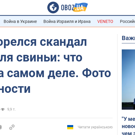
Война в Украине
Война Израиля и Ирана
VENETO
Россий
Важ
орелся скандал
ля свиньи: что
а самом деле. Фото
ности
9,9 т.
"У м
ново
Читати українською
чем 