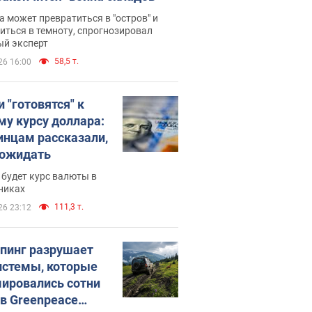
 может превратиться в "остров" и
иться в темноту, спрогнозировал
ый эксперт
58,5 т.
26 16:00
 "готовятся" к
му курсу доллара:
инцам рассказали,
 ожидать
будет курс валюты в
никах
111,3 т.
26 23:12
пинг разрушает
истемы, которые
ировались сотни
 в Greenpeace