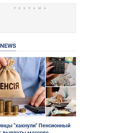
P NEWS
инцы "хакнули" Пенсионный
: выплаты массово