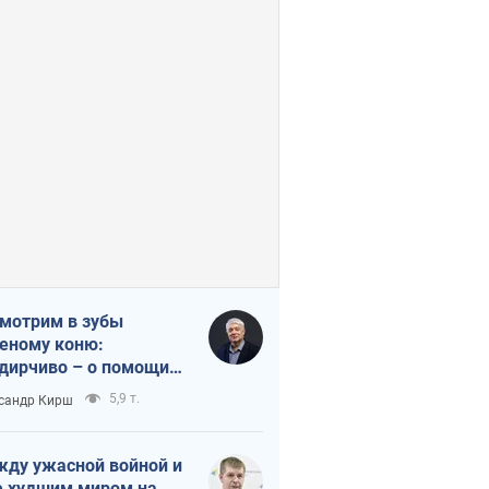
мотрим в зубы
еному коню:
дирчиво – о помощи
аине
5,9 т.
сандр Кирш
ду ужасной войной и
 худшим миром на