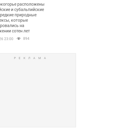
ли тревогу
окогорье расположены
йские и субальпийские
 редкие природные
ексы, которые
ровались на
ении сотен лет
894
26 23:00