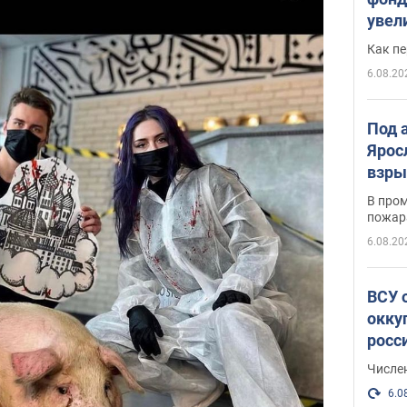
увел
не х
Как п
6.08.20
Под 
Ярос
взры
В пром
пожар
6.08.20
ВСУ 
окку
росс
Числе
6.0