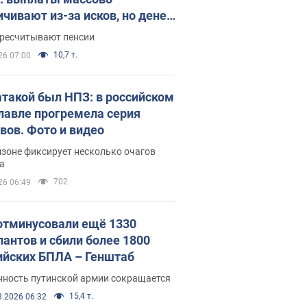
ичивают из-за исков, но денег
ватает
ересчитывают пенсии
10,7 т.
26 07:00
атакой был НПЗ: в российском
лавле прогремела серия
вов. Фото и видео
зоне фиксирует несколько очагов
а
702
26 06:49
отминусовали ещё 1330
пантов и сбили более 1800
ийских БПЛА – Генштаб
нность путинской армии сокращается
15,4 т.
8.2026 06:32