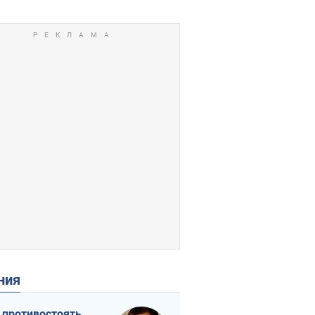
ения
 противостоять