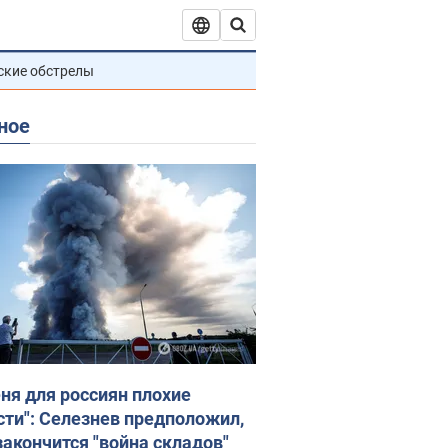
ские обстрелы
ное
еня для россиян плохие
сти": Селезнев предположил,
закончится "война складов"