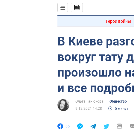
Герои войны
В Киеве разг
вокруг тату д
произошло н
и все подроб
Ольга Ганюкова
Общество
9.12.2021 14:28
5 минут
65