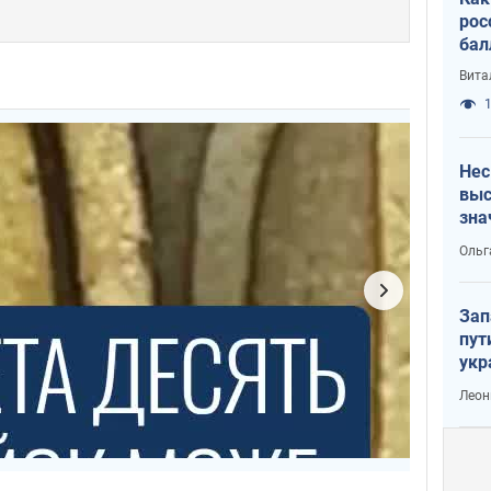
рос
бал
Вита
1
Нес
выс
зна
Ольг
Зап
пут
укр
Леон