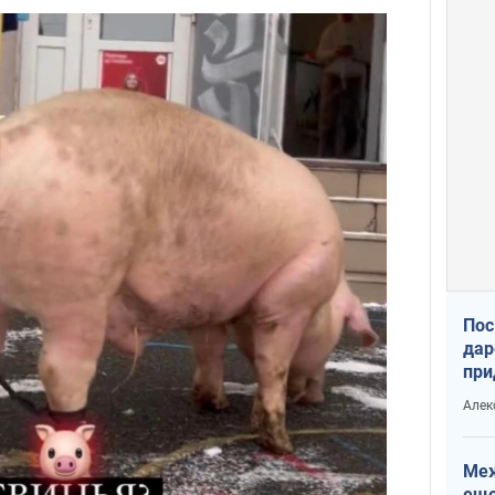
Пос
дар
при
Укр
Алек
Меж
еще