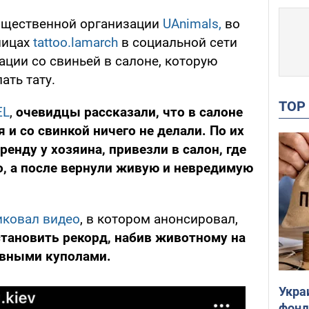
бщественной организации
UAnimals,
во
ницах
tattoo.lamarch
в социальной сети
ации со свиньей в салоне, которую
ать тату.
TO
EL
,
очевидцы рассказали, что в салоне
и со свинкой ничего не делали. По их
ренду у хозяина, привезли в салон, где
о, а после вернули живую и невредимую
иковал видео
, в котором анонсировал,
тановить рекорд, набив животному на
овными куполами.
Укра
фонд