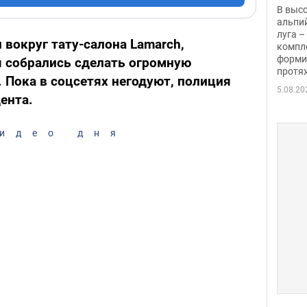
заби
В выс
альпи
луга –
 вокруг тату-салона Lamarch,
компл
форми
ы собрались сделать огромную
протяж
. Пока в соцсетях негодуют, полиция
5.08.20
ента.
идео дня