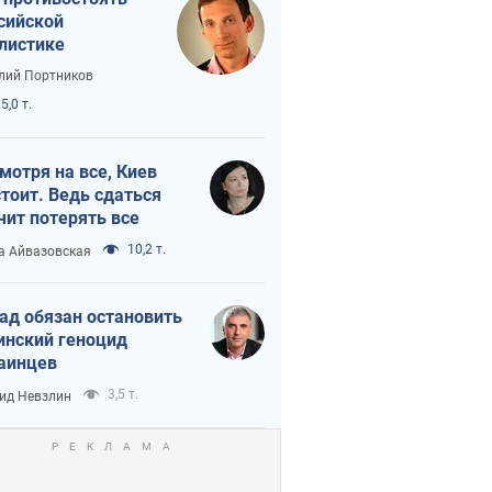
сийской
листике
лий Портников
5,0 т.
мотря на все, Киев
тоит. Ведь сдаться
чит потерять все
10,2 т.
а Айвазовская
ад обязан остановить
инский геноцид
аинцев
3,5 т.
ид Невзлин