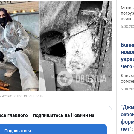
Москва
погруз
военн
5.08.20
Банки
ново
укра
чего
Каким 
обмен
5.08.20
"Джи
экос
рсе главного – подпишитесь на Новини на
форм
лет":
Подписаться