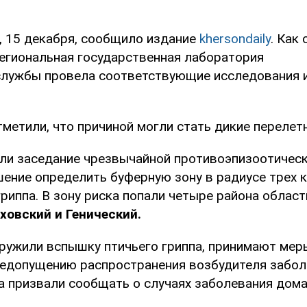
у, 15 декабря, сообщило издание
khersondaily
. Как
егиональная государственная лаборатория
лужбы провела соответствующие исследования и 
метили, что причиной могли стать дикие перелет
али заседание чрезвычайной противоэпизоотическ
шение определить буферную зону в радиусе трех 
гриппа. В зону риска попали четыре района облас
ховский и Генический.
аружили вспышку птичьего гриппа, принимают мер
недопущению распространения возбудителя забол
а призвали сообщать о случаях заболевания дом