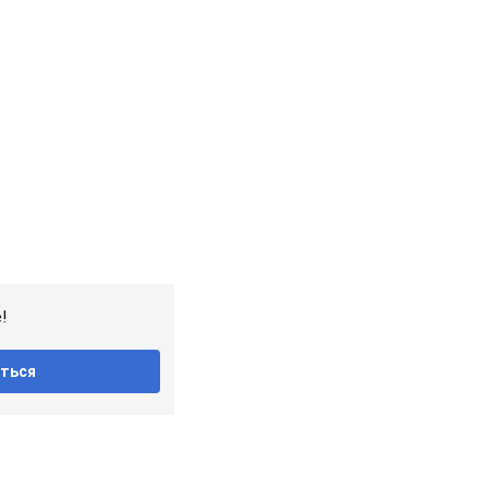
!
ться