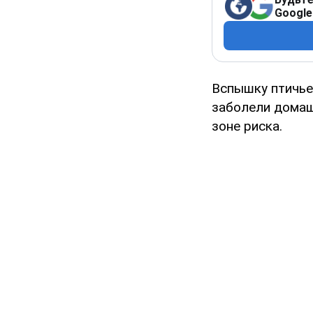
Google
Вспышку птичье
заболели домаш
зоне риска.