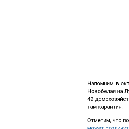
Напомним: в ок
Новобелая на Л
42 домохозяйст
там карантин.
Отметим, что п
может столкнут