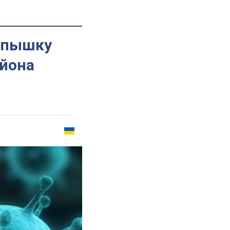
вспышку
айона