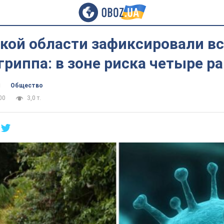
ской области зафиксировали 
гриппа: в зоне риска четыре р
ч
Общество
00
3,0 т.