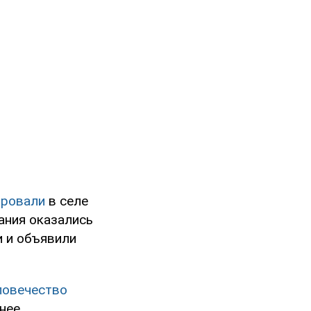
ировали
в селе
ания оказались
и и объявили
ловечество
шнее