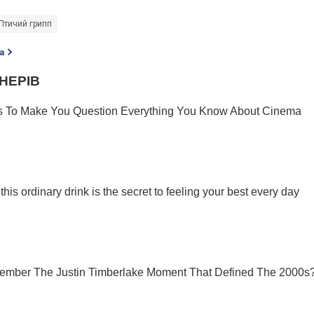
Птичий грипп
а