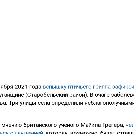
тября 2021 года
вспышку птичьего гриппа зафикс
уганщине (Старобельский район). В очаге заболев
ва. Три улицы села определили неблагополучным
о мнению британского ученого Майкла Грегера,
че
ься с пандемией
, которая, возможно, будет стра