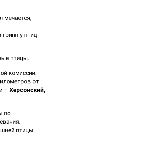
 отмечается,
грипп у птиц
ные птицы.
ой комиссии.
километров от
ти –
Херсонский,
ы по
евания.
ашней птицы.