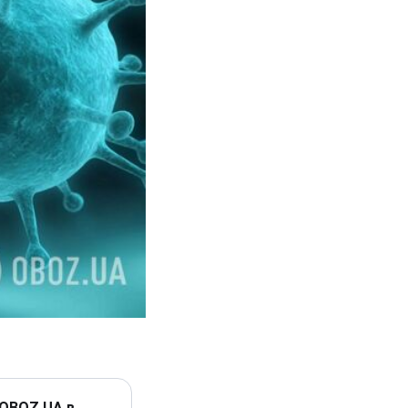
 OBOZ.UA в