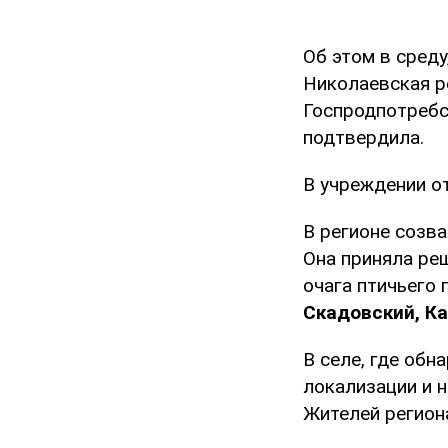
Об этом в сред
Николаевская р
Госпродпотребс
подтвердила.
В учреждении от
В регионе созв
Она приняла ре
очага птичьего 
Скадовский, Ка
В селе, где обн
локализации и 
Жителей регион