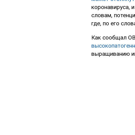
коронавируса, и
словам, потенц
где, по его сло
Как сообщал OB
высокопатогенн
выращиванию и