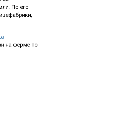
мли. По его
тицефабрики,
ка
н на ферме по