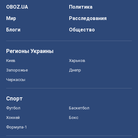
Спорт
Футбол
Баскетбол
Хоккей
Бокс
Формула-1
Моя школа
ГДЗ
Учебники
Онлайн уроки
ДПА
ЗНО
НМТ
СНГ решебники
Авто
Тест Драйв
Электромобили
Акции
Сервис