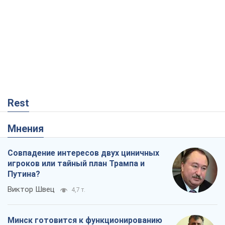
Совпадение интересов двух циничных
игроков или тайный план Трампа и
Путина?
Виктор Швец
4,7 т.
Минск готовится к функционированию
в условиях масштабного военного
кризиса
Александр Левченко
9,2 т.
Ни оружия, ни людей: как Лукашенко
создает новую армию
Игар Тышкевич
2,8 т.