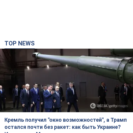
Кремль получил "окно возможностей", а Трамп
остался почти без ракет: как быть Украине?
Интервью с Мельником
Мнение о том, что у России закончатся баллистические
ракеты, крайне опасно, подчеркнул эксперт
2 часа назад
12,0 т.
"Всё горело": очевидица рассказала о гибели 3-
летнего мальчика и его родных в результате
атаки РФ на Киевскую область. Видео и фото
Вечная память жертвам российского террора
2 часа назад
2,3 т.