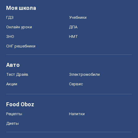
Food Oboz
Рецепты
Напитки
Диеты
Экономика
Рынки и компании
Mакроэкономика
MedOboz
Новости медицины
MAMACLUB
Шоу
Афиша
Сплетни
Красота
Мода