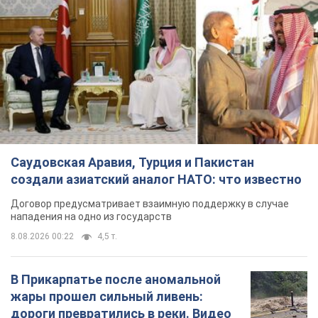
Договор предусматривает взаимную поддержку в случае
нападения на одно из государств
8.08.2026 00:22
4,5 т.
В Прикарпатье после аномальной
жары прошел сильный ливень:
дороги превратились в реки. Видео
Непогода обрушилась на Ивано-Франковскую
область и курортный Буковель
5 часов назад
8,2 т.
Хорватия унизила сборную России
по спортивной гимнастике,
официально не пустив на чемпионат
Европы основных спортсменов
Турнир пройдет в Загребе с 13 по 23 августа
4 часа назад
7,2 т.