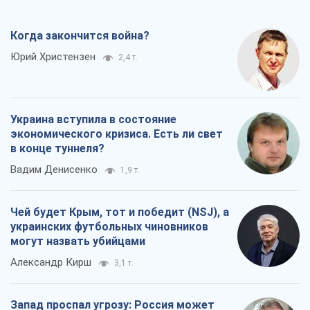
Чей будет Крым, тот и победит (NSJ), а
украинских футбольных чиновников
могут назвать убийцами
Александр Кирш
3,1 т.
Запад проспал угрозу: Россия может
проверить НАТО войной
Леонид Невзлин
6,2 т.
Все мнения
О компании
Команда