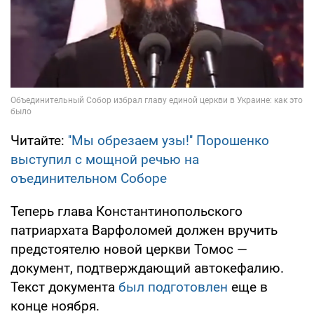
Читайте:
''Мы обрезаем узы!'' Порошенко
выступил с мощной речью на
оъединительном Соборе
Теперь глава Константинопольского
патриархата Варфоломей должен вручить
предстоятелю новой церкви Томос —
документ, подтверждающий автокефалию.
Текст документа
был подготовлен
еще в
конце ноября.