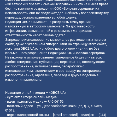
«Об авторских правах и смежных правах», никто не имеет права
без письменного разрешения ООО «Золотая середина» их
использовать, они не подлежат дальнейшему воспроизводству,
переводу, распространению в любой форме.
Редакция OBOZ.UA может не разделять точку зрения,
изложенную в авторском материале. За достоверность
информации, размещенной в рекламных материалах,
ответственность несет рекламодатель.
Запрещено использование материалов размещенных на этом
сайте, даже с указанием гиперссылки на страницу этого сайта,
логотипа OBOZ.UA или любого другого упоминания, но без
письменного разрешения Редакции/ООО «Золотая середина»
Незаконным использованием материалов будет считаться:
любое копирование, публикация, перепечатка, последующее
распространение, использование, переработка с
использованием, включением в состав других материалов,
распространение, адаптация, перевод и другие подобные
изменения материала.
Название онлайн медиа — «OBOZ.UA»
- субъект в сфере онлайн медиа;
- идентификатор медиа — R40-06156;
- почтовый адрес — ул. Деревообрабатывающая, д. 7, г. Киев,
01013;
- адрес электронной почты —
[email protected]
; - телефон — (044)