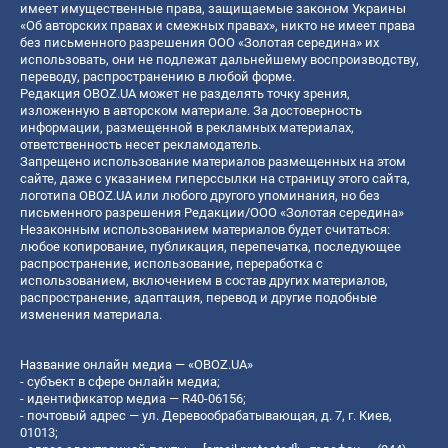
имеет имущественные права, защищаемые законом Украины
«Об авторских правах и смежных правах», никто не имеет права
без письменного разрешения ООО «Золотая середина» их
использовать, они не подлежат дальнейшему воспроизводству,
переводу, распространению в любой форме.
Редакция OBOZ.UA может не разделять точку зрения,
изложенную в авторском материале. За достоверность
информации, размещенной в рекламных материалах,
ответственность несет рекламодатель.
Запрещено использование материалов размещенных на этом
сайте, даже с указанием гиперссылки на страницу этого сайта,
логотипа OBOZ.UA или любого другого упоминания, но без
письменного разрешения Редакции/ООО «Золотая середина»
Незаконным использованием материалов будет считаться:
любое копирование, публикация, перепечатка, последующее
распространение, использование, переработка с
использованием, включением в состав других материалов,
распространение, адаптация, перевод и другие подобные
изменения материала.
Название онлайн медиа — «OBOZ.UA»
- субъект в сфере онлайн медиа;
- идентификатор медиа — R40-06156;
- почтовый адрес — ул. Деревообрабатывающая, д. 7, г. Киев,
01013;