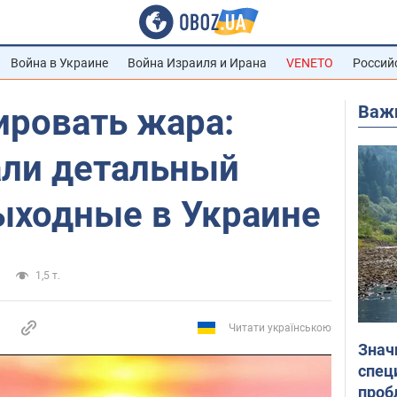
Война в Украине
Война Израиля и Ирана
VENETO
Россий
Важ
ировать жара:
али детальный
ыходные в Украине
1,5 т.
Читати українською
Знач
спец
проб