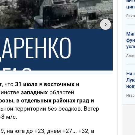
инт
цин
или
Викт
Тра
Мин
фун
усл
вое
Алек
Ни 
Лук
, что
31 июля
в
восточных
и
нов
шинстве
западных
областей
Игар
озы, в отдельных районах град и
льной территории без осадков. Ветер
8 м/с.
, на юге до +23, днем +27... +32, в