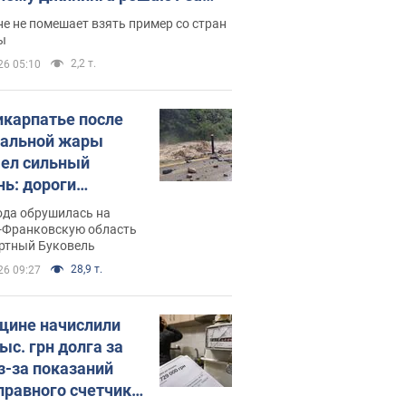
ицей
е не помешает взять пример со стран
ы
2,2 т.
26 05:10
икарпатье после
альной жары
ел сильный
нь: дороги
ратились в реки.
ода обрушилась на
о
-Франковскую область
ортный Буковель
28,9 т.
26 09:27
ине начислили
ыс. грн долга за
из-за показаний
правного счетчика: