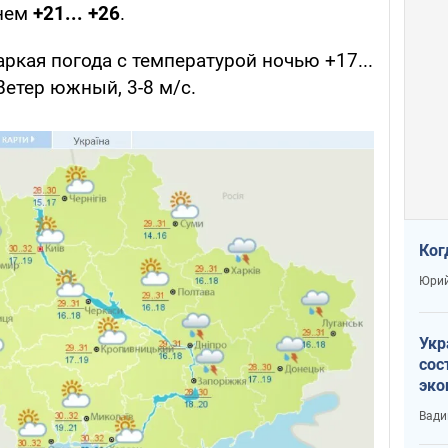
днем
+21... +26
.
аркая погода с температурой ночью +17...
Ветер южный, 3-8 м/с.
Ког
Юрий
Укр
сос
эко
Ест
Вади
тун