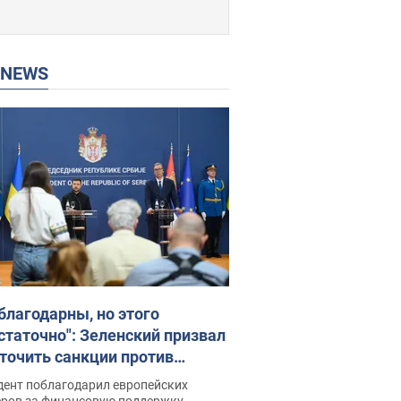
P NEWS
благодарны, но этого
статочно": Зеленский призвал
точить санкции против
ии
дент поблагодарил европейских
еров за финансовую поддержку