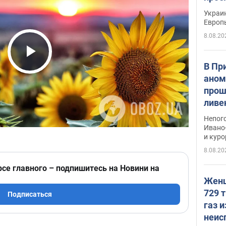
гран
Украин
Европ
8.08.20
Play Video
В Пр
аном
прош
ливе
прев
Непог
Виде
Ивано
и кур
8.08.20
рсе главного – подпишитесь на Новини на
Женщ
729 т
Подписаться
газ 
неис