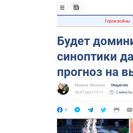
Герои войны
Будет домин
синоптики д
прогноз на в
Марина Лисничук
Общество
30.07.2021 15:11
2 минуты
0