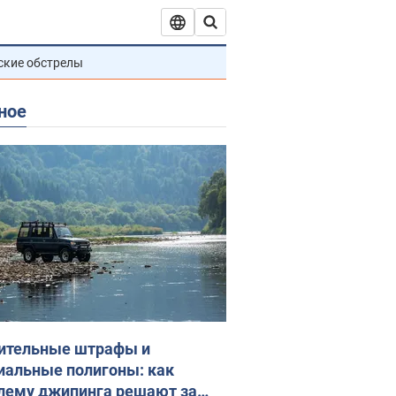
ские обстрелы
ное
ительные штрафы и
иальные полигоны: как
лему джипинга решают за