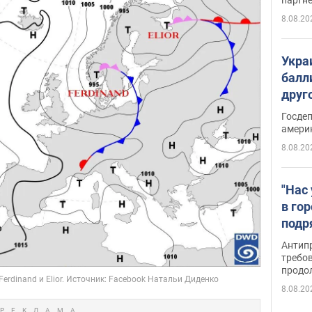
8.08.20
Укра
балл
друг
США 
Госде
амери
8.08.20
"Нас
в го
подр
подд
Антип
виде
требо
продо
8.08.20