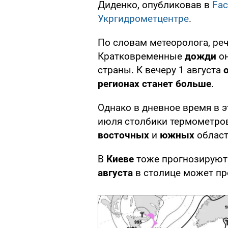
Диденко, опубликовав в
Fa
Укргидрометцентре
.
По словам метеоролога, реч
Кратковременные
дожди
он
страны. К вечеру 1 августа
регионах станет больше
.
Однако в дневное время в 
июля столбики термометро
восточных
и
южных
облас
В
Киеве
тоже прогнозирую
августа
в столице может п