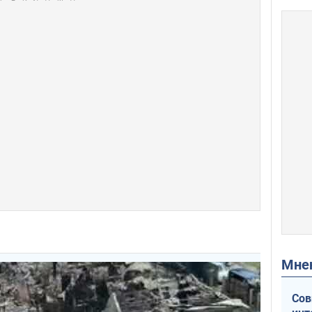
Мн
Сов