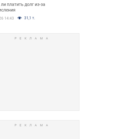
я вынес
ли платить долг из-за
иданное решение
исления
31,1 т.
26 14:43