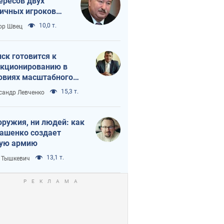
ересов двух
ичных игроков
 тайный план
10,0 т.
ор Швец
мпа и Путина?
ск готовится к
кционированию в
овиях масштабного
нного кризиса
15,3 т.
сандр Левченко
оружия, ни людей: как
ашенко создает
ую армию
13,1 т.
 Тышкевич