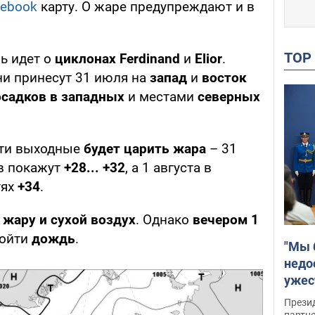
cebook
карту. О жаре предупреждают и в
TO
ь идет о
циклонах Ferdinand
и
Elior
.
и принесут 31 июля на
запад
и
восток
осадков в западных
и местами
северных
эти выходные
будет царить жара
– 31
в покажут
+28... +32
, а 1 августа в
тях
+34
.
т
жару и сухой воздух
. Однако
вечером 1
ройти
дождь
.
"Мы 
недо
ужес
Росс
Прези
партн