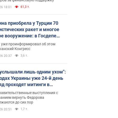
61,3 т.
26 18:01
ина приобрела у Турции 70
истических ракет и многое
ое вооружение: в Госдепе
обнародовали список
п уже проинформировал об этом
канский Конгресс
3,6 т.
26 20:37
 услышали лишь одним ухом":
родах Украины уже 24-й день
яд проходят митинги в
ержку Федорова. Фото и
равительственные выступления с
о
ванием вернуть Федорова
лжаются до сих пор
1,7 т.
26 20:51