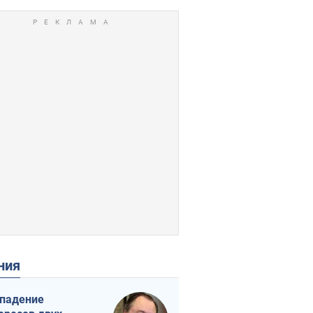
ения
падение