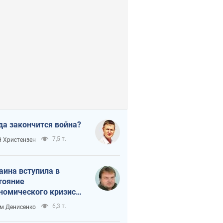
да закончится война?
7,5 т.
 Христензен
аина вступила в
тояние
номического кризиса.
ь ли свет в конце
6,3 т.
м Денисенко
неля?