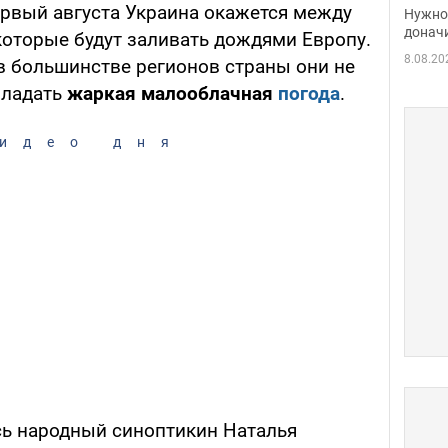
судь
ервый августа Украина окажется между
Нужно 
неож
донач
 которые будут заливать дождями Европу.
8.08.20
 в большинстве регионов страны они не
бладать
жаркая малооблачная
погода
.
идео дня
сь народный синоптикин Наталья