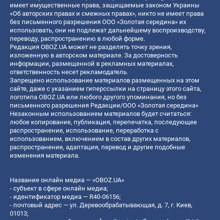
имеет имущественные права, защищаемые законом Украины
«Об авторских правах и смежных правах», никто не имеет права
без письменного разрешения ООО «Золотая середина» их
использовать, они не подлежат дальнейшему воспроизводству,
переводу, распространению в любой форме.
Редакция OBOZ.UA может не разделять точку зрения,
изложенную в авторском материале. За достоверность
информации, размещенной в рекламных материалах,
ответственность несет рекламодатель.
Запрещено использование материалов размещенных на этом
сайте, даже с указанием гиперссылки на страницу этого сайта,
логотипа OBOZ.UA или любого другого упоминания, но без
письменного разрешения Редакции/ООО «Золотая середина»
Незаконным использованием материалов будет считаться:
любое копирование, публикация, перепечатка, последующее
распространение, использование, переработка с
использованием, включением в состав других материалов,
распространение, адаптация, перевод и другие подобные
изменения материала.
Название онлайн медиа — «OBOZ.UA»
- субъект в сфере онлайн медиа;
- идентификатор медиа — R40-06156;
- почтовый адрес — ул. Деревообрабатывающая, д. 7, г. Киев,
01013;