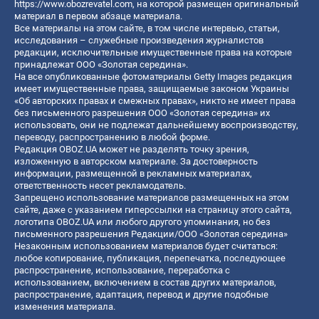
https://www.obozrevatel.com
, на которой размещен оригинальный
материал в первом абзаце материала.
Все материалы на этом сайте, в том числе интервью, статьи,
исследования – служебные произведения журналистов
редакции, исключительные имущественные права на которые
принадлежат ООО «Золотая середина».
На все опубликованные фотоматериалы Getty Images редакция
имеет имущественные права, защищаемые законом Украины
«Об авторских правах и смежных правах», никто не имеет права
без письменного разрешения ООО «Золотая середина» их
использовать, они не подлежат дальнейшему воспроизводству,
переводу, распространению в любой форме.
Редакция OBOZ.UA может не разделять точку зрения,
изложенную в авторском материале. За достоверность
информации, размещенной в рекламных материалах,
ответственность несет рекламодатель.
Запрещено использование материалов размещенных на этом
сайте, даже с указанием гиперссылки на страницу этого сайта,
логотипа OBOZ.UA или любого другого упоминания, но без
письменного разрешения Редакции/ООО «Золотая середина»
Незаконным использованием материалов будет считаться:
любое копирование, публикация, перепечатка, последующее
распространение, использование, переработка с
использованием, включением в состав других материалов,
распространение, адаптация, перевод и другие подобные
изменения материала.