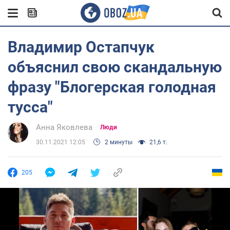
Владимир Остапчук
объяснил свою скандальную
фразу "Блогерская голодная
тусса"
Анна Яковлева
Люди
30.11.2021 12:05
2 минуты
21,6 т.
205