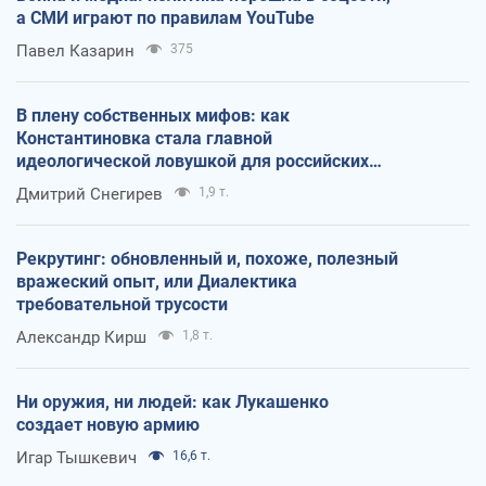
а СМИ играют по правилам YouTube
Павел Казарин
375
В плену собственных мифов: как
Константиновка стала главной
идеологической ловушкой для российских
оккупантов
Дмитрий Снегирев
1,9 т.
Рекрутинг: обновленный и, похоже, полезный
вражеский опыт, или Диалектика
требовательной трусости
Александр Кирш
1,8 т.
Ни оружия, ни людей: как Лукашенко
создает новую армию
Игар Тышкевич
16,6 т.