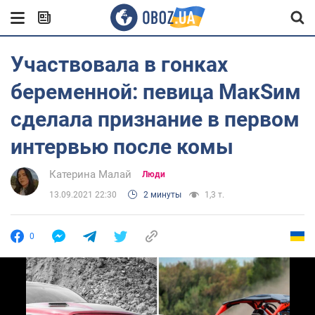
Участвовала в гонках
беременной: певица МакSим
сделала признание в первом
интервью после комы
Катерина Малай
Люди
13.09.2021 22:30
2 минуты
1,3 т.
0