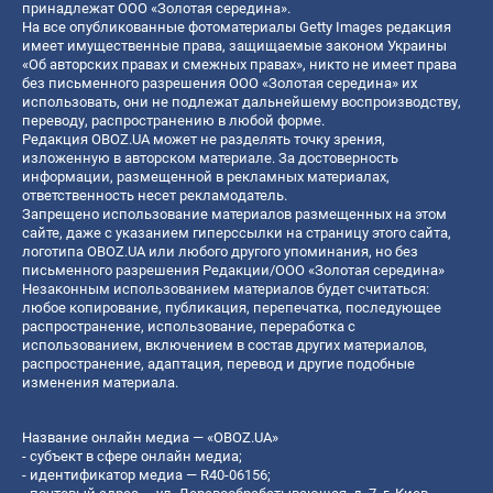
принадлежат ООО «Золотая середина».
На все опубликованные фотоматериалы Getty Images редакция
имеет имущественные права, защищаемые законом Украины
«Об авторских правах и смежных правах», никто не имеет права
без письменного разрешения ООО «Золотая середина» их
использовать, они не подлежат дальнейшему воспроизводству,
переводу, распространению в любой форме.
Редакция OBOZ.UA может не разделять точку зрения,
изложенную в авторском материале. За достоверность
информации, размещенной в рекламных материалах,
ответственность несет рекламодатель.
Запрещено использование материалов размещенных на этом
сайте, даже с указанием гиперссылки на страницу этого сайта,
логотипа OBOZ.UA или любого другого упоминания, но без
письменного разрешения Редакции/ООО «Золотая середина»
Незаконным использованием материалов будет считаться:
любое копирование, публикация, перепечатка, последующее
распространение, использование, переработка с
использованием, включением в состав других материалов,
распространение, адаптация, перевод и другие подобные
изменения материала.
Название онлайн медиа — «OBOZ.UA»
- субъект в сфере онлайн медиа;
- идентификатор медиа — R40-06156;