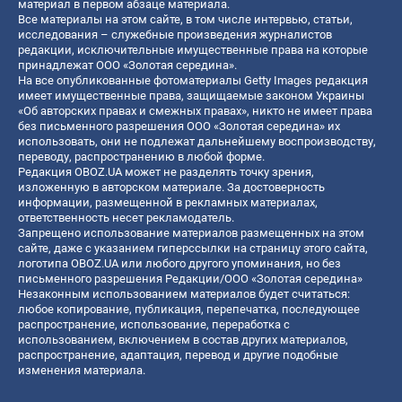
материал в первом абзаце материала.
Все материалы на этом сайте, в том числе интервью, статьи,
исследования – служебные произведения журналистов
редакции, исключительные имущественные права на которые
принадлежат ООО «Золотая середина».
На все опубликованные фотоматериалы Getty Images редакция
имеет имущественные права, защищаемые законом Украины
«Об авторских правах и смежных правах», никто не имеет права
без письменного разрешения ООО «Золотая середина» их
использовать, они не подлежат дальнейшему воспроизводству,
переводу, распространению в любой форме.
Редакция OBOZ.UA может не разделять точку зрения,
изложенную в авторском материале. За достоверность
информации, размещенной в рекламных материалах,
ответственность несет рекламодатель.
Запрещено использование материалов размещенных на этом
сайте, даже с указанием гиперссылки на страницу этого сайта,
логотипа OBOZ.UA или любого другого упоминания, но без
письменного разрешения Редакции/ООО «Золотая середина»
Незаконным использованием материалов будет считаться:
любое копирование, публикация, перепечатка, последующее
распространение, использование, переработка с
использованием, включением в состав других материалов,
распространение, адаптация, перевод и другие подобные
изменения материала.