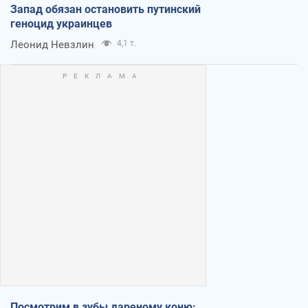
Запад обязан остановить путинский
геноцид украинцев
Леонид Невзлин
4,1 т.
Посмотрим в зубы дареному коню: