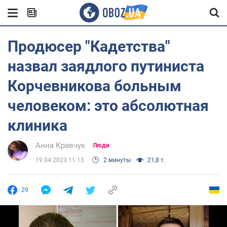
Продюсер "Кадетства"
назвал заядлого путиниста
Корчевникова больным
человеком: это абсолютная
клиника
Анна Кравчук
Люди
19.04.2023 11:13
2 минуты
21,8 т.
29