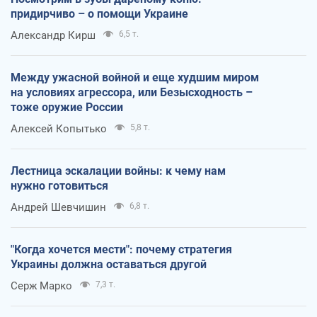
придирчиво – о помощи Украине
Александр Кирш
6,5 т.
Между ужасной войной и еще худшим миром
на условиях агрессора, или Безысходность –
тоже оружие России
Алексей Копытько
5,8 т.
Лестница эскалации войны: к чему нам
нужно готовиться
Андрей Шевчишин
6,8 т.
"Когда хочется мести": почему стратегия
Украины должна оставаться другой
Серж Марко
7,3 т.