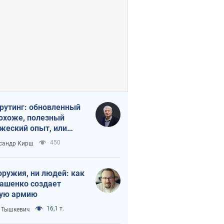
рутинг: обновленный
похоже, полезный
жеский опыт, или
лектика
450
сандр Кирш
бовательной трусости
оружия, ни людей: как
ашенко создает
ую армию
16,1 т.
 Тышкевич