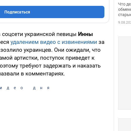
прин
Что де
обме
обмен
Подписаться
стары
таки
9.08.20
в соцсети украинской певицы
Инны
ееся
удалением видео с извинениями
за
зозлило украинцев. Они ожидали, что
мой артистки, поступок приведет к
оэтому требуют задержать и наказать
назвали в комментариях.
идео дня