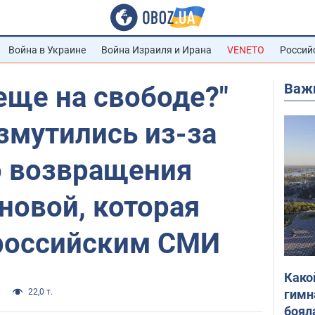
Война в Украине
Война Израиля и Ирана
VENETO
Россий
Важ
еще на свободе?"
змутились из-за
о возвращения
новой, которая
 российским СМИ
Како
гимн
22,0 т.
боял