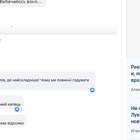
Рек
и, 
вра
Диа
Алек
тре
Ни 
Лук
нов
Игар