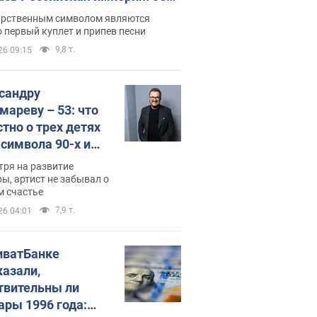
 не рассказывают в школе
арственным символом являются
 первый куплет и припев песни
9,8 т.
26 09:15
сандру
мареву – 53: что
стно о трех детях
-символа 90-х и
они выглядят
тря на развитие
ы, артист не забывал о
м счастье
7,9 т.
26 04:01
иватБанке
казали,
твительны ли
ары 1996 года: