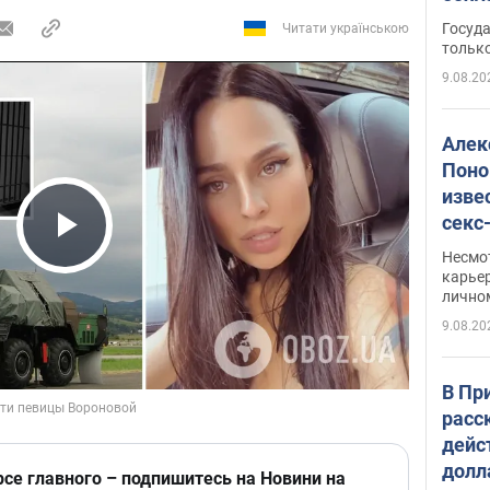
этом
Госуд
Читати українською
только
9.08.20
Алек
Поно
изве
секс
как 
Play Video
Несмо
карьер
лично
9.08.20
В Пр
расс
дейс
долл
рсе главного – подпишитесь на Новини на