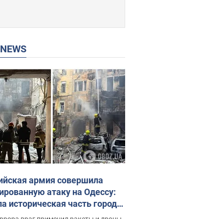
P NEWS
ийская армия совершила
ированную атаку на Одессу:
ла историческая часть города,
 пострадавшие. Фото и видео
ррора враг применил ракеты и дроны