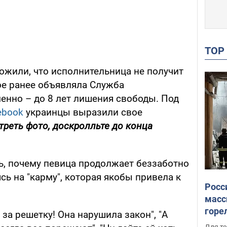
TO
ожили, что исполнительница не получит
ое ранее объявляла Служба
енно – до 8 лет лишения свободы. Под
ebook
украинцы выразили свое
треть фото, доскролльте до конца
ь, почему певица продолжает беззаботно
сь на "карму", которая якобы привела к
Росс
масс
горе
за решетку! Она нарушила закон", "А
есть
Для те