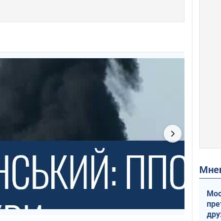
Мн
Мос
пре
др