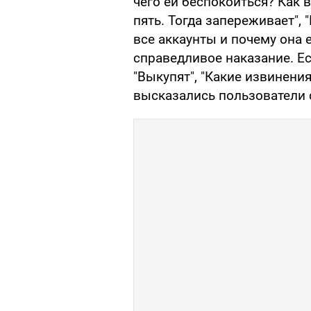
чего ей беспокоиться? Как в
пять. Тогда запереживает",
все аккаунты и почему она 
справедливое наказание. Есл
"Выкупят", "Какие извинени
высказались пользователи 