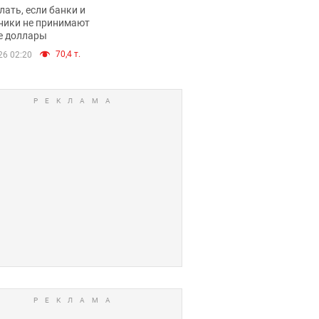
имают ли
лать, если банки и
нники и банки
ники не принимают
е доллары
е купюры
70,4 т.
26 02:20