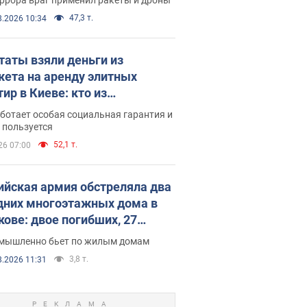
47,3 т.
8.2026 10:34
таты взяли деньги из
ета на аренду элитных
ир в Киеве: кто из
аментариев просил средства
ботает особая социальная гарантия и
е поселился
 пользуется
52,1 т.
26 07:00
ийская армия обстреляла два
дних многоэтажных дома в
кове: двое погибших, 27
радавших
умышленно бьет по жилым домам
3,8 т.
8.2026 11:31