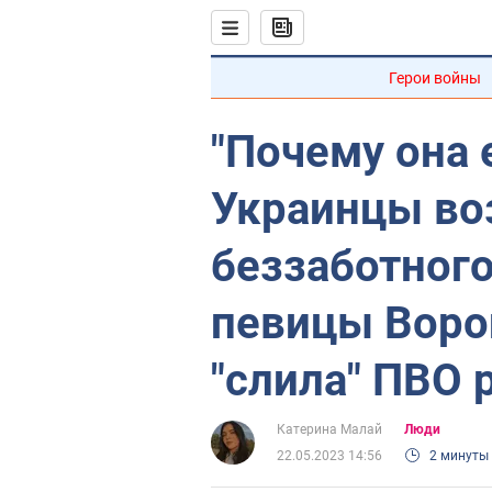
Герои войны
"Почему она 
Украинцы во
беззаботног
певицы Воро
"слила" ПВО
Катерина Малай
Люди
22.05.2023 14:56
2 минуты