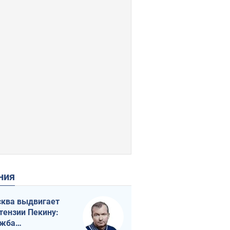
ения
ква выдвигает
тензии Пекину:
ужба