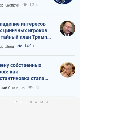
вращается в
1,2 т.
ор Каспрук
исимость России
Китая
падение интересов
х циничных игроков
 тайный план Трампа
утина?
14,9 т.
ор Швец
лену собственных
ов: как
стантиновка стала
вной идеологической
12
рий Снегирев
ушкой для российских
упантов