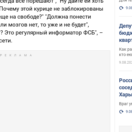
сегда все порешают", "Ну дайте ей хоть
 "Почему этой курице не заблокированы
9.0
еще на свободе?" "Должна понести
и мозгов нет, то уже и не будет",
Депу
я? Это регулярный информатор ФСБ", –
бюдж
кварт
сети.
парл
Как ра
и гд
кто ею
9.08.20
Росс
сосе
Харь
пост
Враг 
9.0