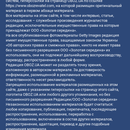
систем, гиперссылки на страницу OBOZ.UA по ссылке
https://www.obozrevatel.com
, на которой размещен оригинальный
материал в первом абзаце материала.
Все материалы на этом сайте, в том числе интервью, статьи,
исследования – служебные произведения журналистов
редакции, исключительные имущественные права на которые
принадлежат ООО «Золотая середина».
На все опубликованные фотоматериалы Getty Images редакция
имеет имущественные права, защищаемые законом Украины
«Об авторских правах и смежных правах», никто не имеет права
без письменного разрешения ООО «Золотая середина» их
использовать, они не подлежат дальнейшему воспроизводству,
переводу, распространению в любой форме.
Редакция OBOZ.UA может не разделять точку зрения,
изложенную в авторском материале. За достоверность
информации, размещенной в рекламных материалах,
ответственность несет рекламодатель.
Запрещено использование материалов размещенных на этом
сайте, даже с указанием гиперссылки на страницу этого сайта,
логотипа OBOZ.UA или любого другого упоминания, но без
письменного разрешения Редакции/ООО «Золотая середина»
Незаконным использованием материалов будет считаться:
любое копирование, публикация, перепечатка, последующее
распространение, использование, переработка с
использованием, включением в состав других материалов,
распространение, адаптация, перевод и другие подобные
изменения материала.