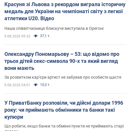
Красуня зі Львова з рекордом виграла історичну
медаль для України на чемпіонаті світу з легкої
атлетики U20. Відео
Наша співвітчизниця блискуче виступила в Орегоні
37,1 т.
9.08.2026 09:32
Олександру Пономарьову – 53: що відомо про
трьох дітей секс-символа 90-х та який вигляд
вони мають
За розвитком кар'єри артист не забував про особисте щастя
10,3 т.
9.08.2026 04:01
У ПриватБанку розповіли, чи дійсні долари 1996
року: чи приймають обмінники та банки такі
купюри
Що робити, якщо банки та обмінні пункти не приймають старі