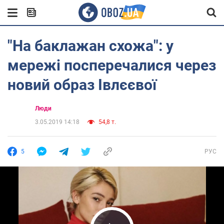
"На баклажан схожа": у
мережі посперечалися через
новий образ Івлєєвої
Люди
3.05.2019 14:18
54,8 т.
5
РУС