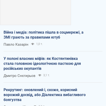
Війна і медіа: політика пішла в соцмережі, а
ЗМІ грають за правилами ютуб
Павло Казарін
1,0 т.
У полоні власних міфів: як Костянтинівка
стала головною ідеологічною пасткою для
російських окупантів
Дмитро Снєгирьов
3,1 т.
Рекрутинг: оновлений і, схоже, корисний
ворожий досвід, або Діалектика вибагливого
боягузтва