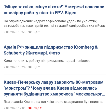
"Мінус техніка, мінус піхота!" У мережі показали
ювелірну роботу пілотів FPV. Відео
На оприлюднених кадрах зафіксовано удари по укриттях,
автомобілях, інженерній техніці та живій силі російських військ
2,5 т.
9.08.2026 15:58
Армія РФ знищила підприємство Kromberg &
Schubert у Житомирі. Фото
Коли поновить роботу підприємство, наразі невідомо
8,8 т.
9.08.2026 15:24
Києво-Печерську лавру закриють 80-метровим
"монстром"? Чому влада Києва відмовилась
зупиняти будівництво хмарочоса "московського
вірянина"
Яка реакція Кличка на петицію щодо скасування будівництва
60,5 т.
9.08.2026 12:00