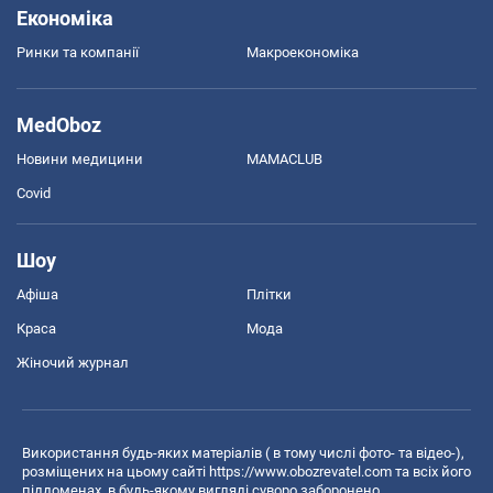
Економіка
Ринки та компанії
Макроекономіка
MedOboz
Новини медицини
MAMACLUB
Covid
Шоу
Афіша
Плітки
Краса
Мода
Жіночий журнал
Використання будь-яких матеріалів ( в тому числі фото- та відео-),
розміщених на цьому сайті
https://www.obozrevatel.com
та всіх його
піддоменах, в будь-якому вигляді суворо заборонено.