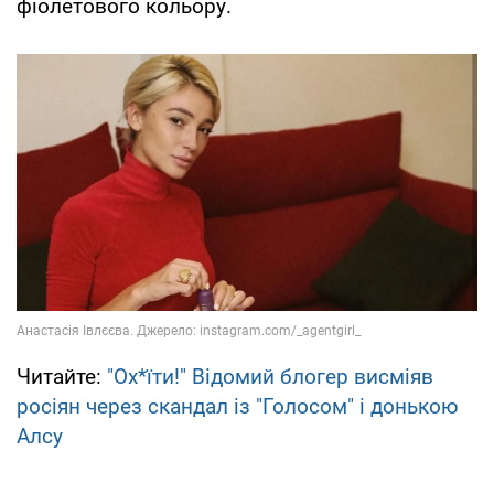
фіолетового кольору.
Читайте:
"Ох*їти!" Відомий блогер висміяв
росіян через скандал із "Голосом" і донькою
Алсу