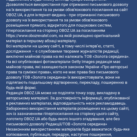
Дозволяється використання при отриманні письмового дозволу
на їх використання та за умови обов'язкового посилання на сайт
OBOZ.UA, а для інтернет-видань - при отриманні письмового
дозволу на їх використання та за умови обов'язкового
розміщення прямого, відкритого для пошукових систем,
гіперпосилання на сторінку OBOZ.UA за посиланням
https://www.obozrevatel.com
, на якій розміщено оригінальний
матеріал в першому абзаці матеріалу.
Всі матеріали на цьому сайті, в тому числі інтерв’ю, статті,
дослідження – є службовими творами журналістів редакції,
виключні майнові права на які належать ТОВ «Золота середина».
На всі опубліковані фотоматеріали Getty Images редакція має
майнові права, які захищаються законом України «Про авторські
права та суміжні права», ніхто не має права без письмового
дозволу ТОВ «Золота середина» їх використовувати, вони не
підлягають подальшому відтворенню, перекладу, поширенню в
будь-якій формі.
Редакція OBOZ.UA може не поділяти точку зору, викладену в
авторському матеріалі. За достовірність інформації, опублікованої
в рекламних матеріалах, відповідальність несе рекламодавець.
Заборонено використання матеріалів розміщених на цьому сайті,
хоч із зазначенням гіперпосилання на сторінку цього сайту,
логотипу OBOZ.UA або будь-якого іншого згадування, але без
письмового дозволу Редакції/ТОВ «Золота середина»
Незаконним використанням матеріалів буде вважатися: будь-яке
копiювання, публiкацiя, передрук, наступне поширення,