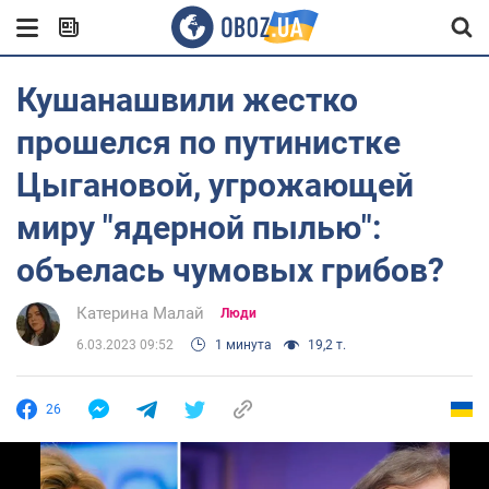
Кушанашвили жестко
прошелся по путинистке
Цыгановой, угрожающей
миру "ядерной пылью":
объелась чумовых грибов?
Катерина Малай
Люди
6.03.2023 09:52
1 минута
19,2 т.
26