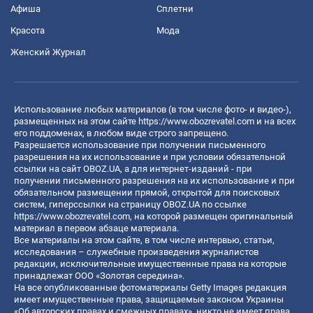
Афиша
Сплетни
Красота
Мода
Женский Журнал
Использование любых материалов (в том числе фото- и видео-),
размещенных на этом сайте
https://www.obozrevatel.com
и на всех
его поддоменах, в любом виде строго запрещено.
Разрешается использование при получении письменного
разрешения на их использование и при условии обязательной
ссылки на сайт OBOZ.UA, а для интернет-изданий - при
получении письменного разрешения на их использование и при
обязательном размещении прямой, открытой для поисковых
систем, гиперссылки на страницу OBOZ.UA по ссылке
https://www.obozrevatel.com
, на которой размещен оригинальный
материал в первом абзаце материала.
Все материалы на этом сайте, в том числе интервью, статьи,
исследования – служебные произведения журналистов
редакции, исключительные имущественные права на которые
принадлежат ООО «Золотая середина».
На все опубликованные фотоматериалы Getty Images редакция
имеет имущественные права, защищаемые законом Украины
«Об авторских правах и смежных правах», никто не имеет права