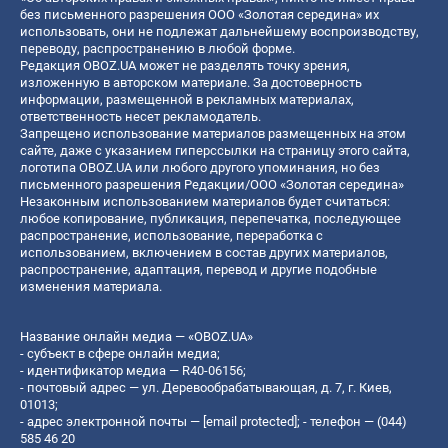
без письменного разрешения ООО «Золотая середина» их
использовать, они не подлежат дальнейшему воспроизводству,
переводу, распространению в любой форме.
Редакция OBOZ.UA может не разделять точку зрения,
изложенную в авторском материале. За достоверность
информации, размещенной в рекламных материалах,
ответственность несет рекламодатель.
Запрещено использование материалов размещенных на этом
сайте, даже с указанием гиперссылки на страницу этого сайта,
логотипа OBOZ.UA или любого другого упоминания, но без
письменного разрешения Редакции/ООО «Золотая середина»
Незаконным использованием материалов будет считаться:
любое копирование, публикация, перепечатка, последующее
распространение, использование, переработка с
использованием, включением в состав других материалов,
распространение, адаптация, перевод и другие подобные
изменения материала.
Название онлайн медиа — «OBOZ.UA»
- субъект в сфере онлайн медиа;
- идентификатор медиа — R40-06156;
- почтовый адрес — ул. Деревообрабатывающая, д. 7, г. Киев,
01013;
- адрес электронной почты —
[email protected]
; - телефон — (044)
585 46 20