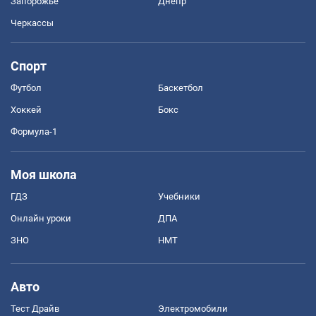
Запорожье
Днепр
Черкассы
Спорт
Футбол
Баскетбол
Хоккей
Бокс
Формула-1
Моя школа
ГДЗ
Учебники
Онлайн уроки
ДПА
ЗНО
НМТ
Авто
Тест Драйв
Электромобили