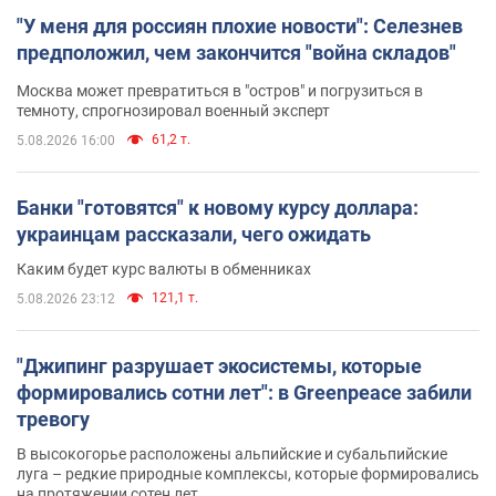
"У меня для россиян плохие новости": Селезнев
предположил, чем закончится "война складов"
Москва может превратиться в "остров" и погрузиться в
темноту, спрогнозировал военный эксперт
61,2 т.
5.08.2026 16:00
Банки "готовятся" к новому курсу доллара:
украинцам рассказали, чего ожидать
Каким будет курс валюты в обменниках
121,1 т.
5.08.2026 23:12
"Джипинг разрушает экосистемы, которые
формировались сотни лет": в Greenpeace забили
тревогу
В высокогорье расположены альпийские и субальпийские
луга – редкие природные комплексы, которые формировались
на протяжении сотен лет