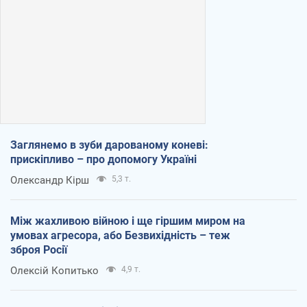
Заглянемо в зуби дарованому коневі:
прискіпливо – про допомогу Україні
Олександр Кірш
5,3 т.
Між жахливою війною і ще гіршим миром на
умовах агресора, або Безвихідність – теж
зброя Росії
Олексій Копитько
4,9 т.