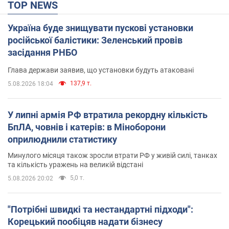
TOP NEWS
Україна буде знищувати пускові установки
російської балістики: Зеленський провів
засідання РНБО
Глава держави заявив, що установки будуть атаковані
137,9 т.
5.08.2026 18:04
У липні армія РФ втратила рекордну кількість
БпЛА, човнів і катерів: в Міноборони
оприлюднили статистику
Минулого місяця також зросли втрати РФ у живій силі, танках
та кількість уражень на великій відстані
5,0 т.
5.08.2026 20:02
"Потрібні швидкі та нестандартні підходи":
Корецький пообіцяв надати бізнесу