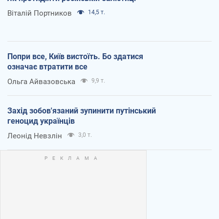
Віталій Портников
14,5 т.
Попри все, Київ вистоїть. Бо здатися
означає втратити все
Ольга Айвазовська
9,9 т.
Захід зобов'язаний зупинити путінський
геноцид українців
Леонід Невзлін
3,0 т.