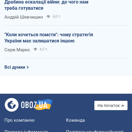
Драбина ескалації війни: до чого нам
треба готуватися
Андрій Шевчишин
6,0 т.
"Коли хочеться помсти": чому стратегія
України має залишатися іншою
Серж Марко
6,5 т.
Всі думки
На початок
Про компанію
Команда