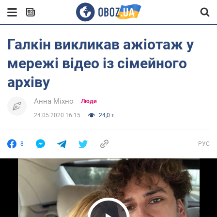
Галкін викликав ажіотаж у
мережі відео із сімейного
архіву
Анна Міхно
Люди
24.05.2020 16:15
24,0 т.
8
РУС