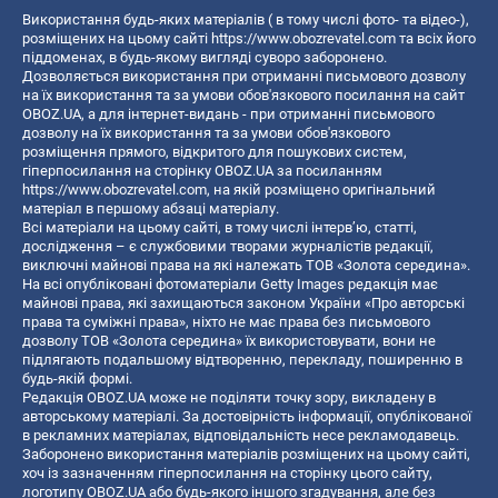
Використання будь-яких матеріалів ( в тому числі фото- та відео-),
розміщених на цьому сайті
https://www.obozrevatel.com
та всіх його
піддоменах, в будь-якому вигляді суворо заборонено.
Дозволяється використання при отриманні письмового дозволу
на їх використання та за умови обов'язкового посилання на сайт
OBOZ.UA, а для інтернет-видань - при отриманні письмового
дозволу на їх використання та за умови обов'язкового
розміщення прямого, відкритого для пошукових систем,
гіперпосилання на сторінку OBOZ.UA за посиланням
https://www.obozrevatel.com
, на якій розміщено оригінальний
матеріал в першому абзаці матеріалу.
Всі матеріали на цьому сайті, в тому числі інтерв’ю, статті,
дослідження – є службовими творами журналістів редакції,
виключні майнові права на які належать ТОВ «Золота середина».
На всі опубліковані фотоматеріали Getty Images редакція має
майнові права, які захищаються законом України «Про авторські
права та суміжні права», ніхто не має права без письмового
дозволу ТОВ «Золота середина» їх використовувати, вони не
підлягають подальшому відтворенню, перекладу, поширенню в
будь-якій формі.
Редакція OBOZ.UA може не поділяти точку зору, викладену в
авторському матеріалі. За достовірність інформації, опублікованої
в рекламних матеріалах, відповідальність несе рекламодавець.
Заборонено використання матеріалів розміщених на цьому сайті,
хоч із зазначенням гіперпосилання на сторінку цього сайту,
логотипу OBOZ.UA або будь-якого іншого згадування, але без