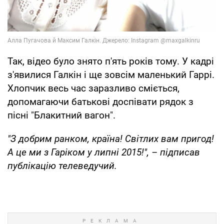
Так, відео було знято п'ять років тому. У кадрі
з'явилися Галкін і ще зовсім маленький Гаррі.
Хлопчик весь час заразливо сміється,
допомагаючи батькові доспівати рядок з
пісні "Блакитний вагон".
"З добрим ранком, країна! Світлих вам пригод!
А це ми з Гаріком у липні 2015!", – підписав
публікацію телеведучий.