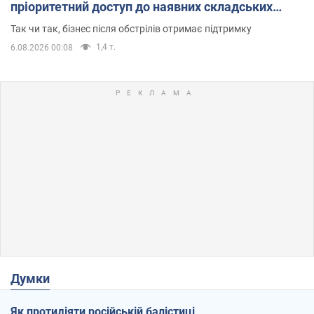
пріоритетний доступ до наявних складських
приміщень
Так чи так, бізнес після обстрілів отримає підтримку
1,4 т.
6.08.2026 00:08
Думки
Як протидіяти російській балістиці