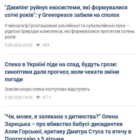
"Джипінг руйнує екосистеми, які формувалися
сотні років": у Greenpeace забили на сполох
У високогір'ї розташовані альпійські та субальпійські луки –
рідкісні природні комплекси, які формувалися протягом сотень
років
663
5.08.2026 23:00
Спека в Україні піде на спад, будуть грози:
синоптики дали прогноз, коли чекати зміни
погоди
Зовсім скоро спека поступово відступить
6,7 т.
5.08.2026 14:59
"Чи, може, я залякана з дитинства?" Олена
Зарецька – про вбивство бабусі-дисидентки
Алли Горської, критику Дмитра Стуса та втечу в
Португалію з 5 дітьми