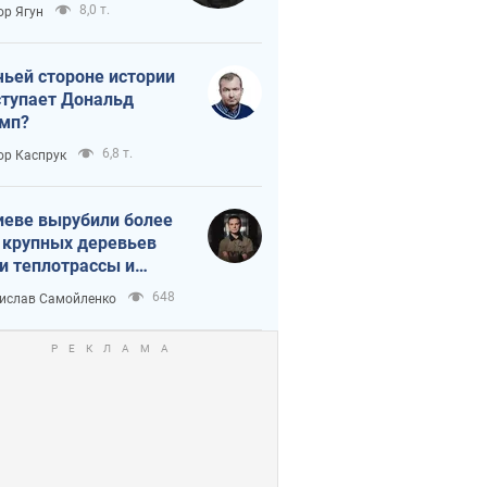
тическая
8,0 т.
ор Ягун
истика
чьей стороне истории
тупает Дональд
мп?
6,8 т.
ор Каспрук
иеве вырубили более
 крупных деревьев
и теплотрассы и
реки Генплану
648
ислав Самойленко