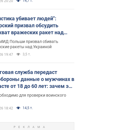
14,7 т.
26 20:20
истика убивает людей":
рский призвал обсудить
хват вражеских ракет над
иной
 МИД Польши призвал сбивать
йские ракеты над Украиной
3,5 т.
26 19:47
говая служба передаст
бороны данные о мужчинах в
сте от 18 до 60 лет: зачем это
о
еобходимо для проверки воинского
14,5 т.
26 18:42