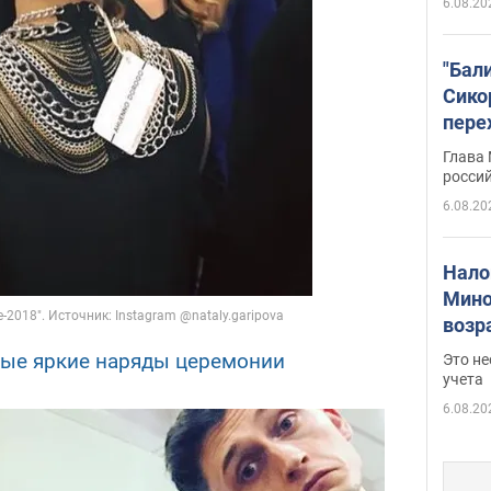
6.08.20
"Бал
Сико
пере
Укра
Глава
росси
6.08.20
Нало
Мино
возра
нужн
мые яркие наряды церемонии
Это н
учета
6.08.20