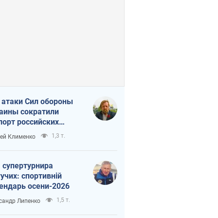
 атаки Сил обороны
аины сократили
порт российских
тепродуктов
1,3 т.
ей Клименко
 супертурнира
учих: спортивній
ендарь осени-2026
1,5 т.
сандр Липенко