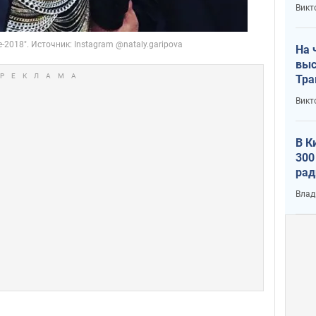
кри
Викт
лог
На 
выс
Тра
Викт
В К
300
рад
воп
Влад