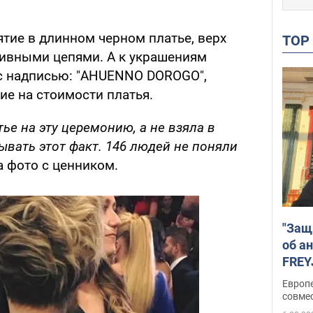
тие в длинном черном платье, верх
TO
ивными цепями. А к украшениям
с надписью: "AHUENNO DOROGO",
ие на стоимости платья.
ье на эту церемонию, а не взяла в
ывать этот факт. 146 людей не поняли
а фото с ценником.
"Защ
об а
FREY
подд
Европ
совме