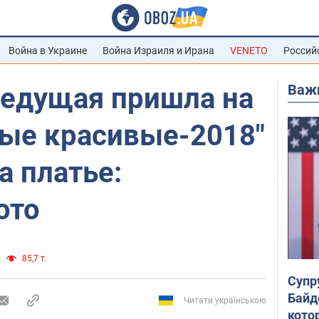
Война в Украине
Война Израиля и Ирана
VENETO
Россий
Важ
ведущая пришла на
ые красивые-2018"
а платье:
ото
85,7 т.
Супр
Байд
Читати українською
кото