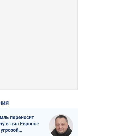
ения
мль переносит
ну в тыл Европы:
 угрозой