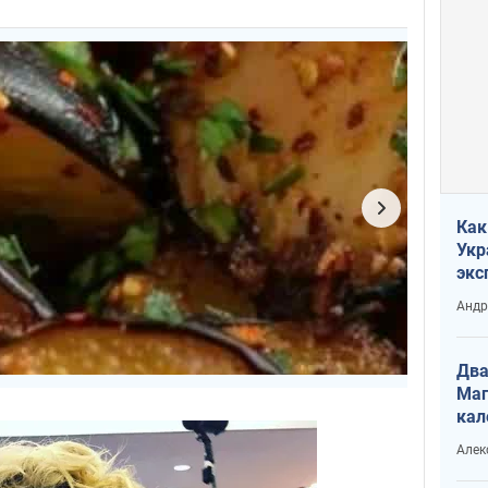
Как
Укр
экс
неф
Андр
Два
Маг
кал
Алек