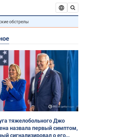
ские обстрелы
ное
уга тяжелобольного Джо
ена назвала первый симптом,
рый сигнализировал о его