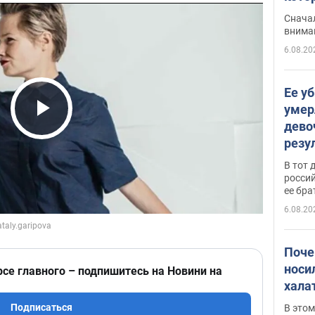
"агр
Сначал
внима
6.08.20
Ее у
умер
дево
Play Video
резу
атак
В тот 
обла
россий
ее бра
6.08.20
Поче
носи
рсе главного – подпишитесь на Новини на
хала
Подписаться
В этом