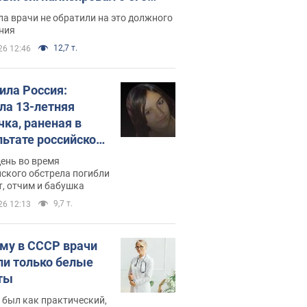
ессивном" раке
а врачи не обратили на это должного
ния
12,7 т.
26 12:46
била Россия:
ла 13-летняя
чка, раненая в
льтате российской
и на Сумскую
день во время
сть. Фото
ского обстрела погибли
т, отчим и бабушка
9,7 т.
26 12:13
му в СССР врачи
ли только белые
ты
 был как практический,