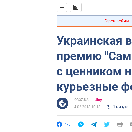
Герои войны
Украинская 
премию "Сам
с ценником н
курьезные ф
OBOZ.UA
Шоу
4.02.2018 10:13
1 минута
473