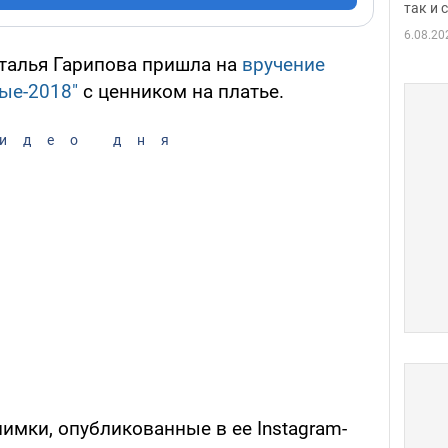
так и
6.08.20
талья Гарипова пришла на
вручение
ые-2018"
с ценником на платье.
идео дня
имки, опубликованные в ее Instagram-