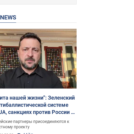
P NEWS
ита нашей жизни": Зеленский
нтибаллистической системе
JA, санкциях против России и
ержке аграриев. Видео
ейские партнеры присоединяются к
стному проекту