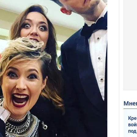
Мн
Кре
вой
под