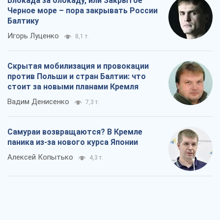
Блокада за блокаду, или Закрытое
Черное море – пора закрывать России
Балтику
Игорь Луценко
8,1 т.
Скрытая мобилизация и провокации
против Польши и стран Балтии: что
стоит за новыми планами Кремля
Вадим Денисенко
7,3 т.
Самураи возвращаются? В Кремле
паника из-за нового курса Японии
Алексей Копытько
4,3 т.