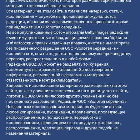
https://www.obozrevatel.com
, на которой размещен оригинальный
материал в первом абзаце материала.
Все материалы на этом сайте, в том числе интервью, статьи,
исследования – служебные произведения журналистов
редакции, исключительные имущественные права на которые
принадлежат ООО «Золотая середина».
На все опубликованные фотоматериалы Getty Images редакция
имеет имущественные права, защищаемые законом Украины
«Об авторских правах и смежных правах», никто не имеет права
без письменного разрешения ООО «Золотая середина» их
использовать, они не подлежат дальнейшему воспроизводству,
переводу, распространению в любой форме.
Редакция OBOZ.UA может не разделять точку зрения,
изложенную в авторском материале. За достоверность
информации, размещенной в рекламных материалах,
ответственность несет рекламодатель.
Запрещено использование материалов размещенных на этом
сайте, даже с указанием гиперссылки на страницу этого сайта,
логотипа OBOZ.UA или любого другого упоминания, но без
письменного разрешения Редакции/ООО «Золотая середина»
Незаконным использованием материалов будет считаться:
любое копирование, публикация, перепечатка, последующее
распространение, использование, переработка с
использованием, включением в состав других материалов,
распространение, адаптация, перевод и другие подобные
изменения материала.