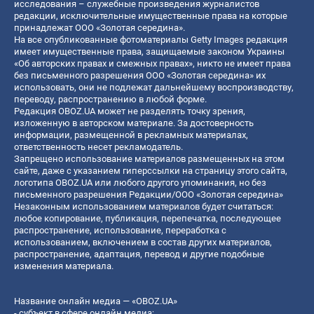
исследования – служебные произведения журналистов
редакции, исключительные имущественные права на которые
принадлежат ООО «Золотая середина».
На все опубликованные фотоматериалы Getty Images редакция
имеет имущественные права, защищаемые законом Украины
«Об авторских правах и смежных правах», никто не имеет права
без письменного разрешения ООО «Золотая середина» их
использовать, они не подлежат дальнейшему воспроизводству,
переводу, распространению в любой форме.
Редакция OBOZ.UA может не разделять точку зрения,
изложенную в авторском материале. За достоверность
информации, размещенной в рекламных материалах,
ответственность несет рекламодатель.
Запрещено использование материалов размещенных на этом
сайте, даже с указанием гиперссылки на страницу этого сайта,
логотипа OBOZ.UA или любого другого упоминания, но без
письменного разрешения Редакции/ООО «Золотая середина»
Незаконным использованием материалов будет считаться:
любое копирование, публикация, перепечатка, последующее
распространение, использование, переработка с
использованием, включением в состав других материалов,
распространение, адаптация, перевод и другие подобные
изменения материала.
Название онлайн медиа — «OBOZ.UA»
- субъект в сфере онлайн медиа;