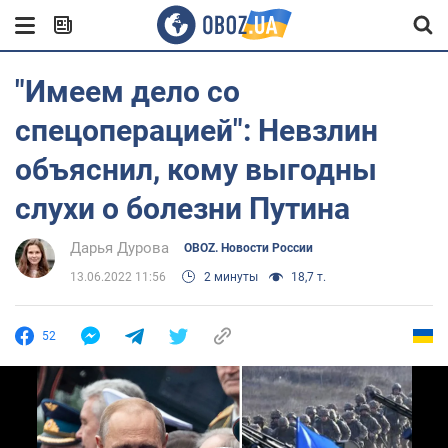
"Имеем дело со
спецоперацией": Невзлин
объяснил, кому выгодны
слухи о болезни Путина
Дарья Дурова
OBOZ. Новости России
13.06.2022 11:56
2 минуты
18,7 т.
52