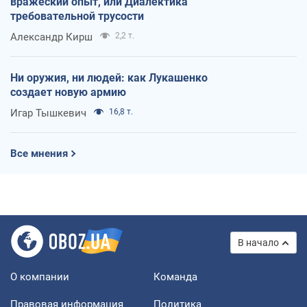
вражеский опыт, или Диалектика
требовательной трусости
Александр Кирш
2,2 т.
Ни оружия, ни людей: как Лукашенко
создает новую армию
Игар Тышкевич
16,8 т.
Все мнения
В начало
О компании
Команда
Правовая информация
Политика