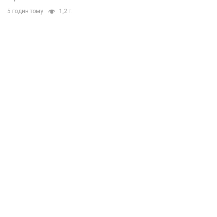
5 годин тому
1,2 т.