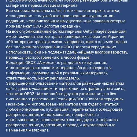
https://www.obozrevatel.com
, на которой размещен оригинальный
материал в первом абзаце материала.
Все материалы на этом сайте, в том числе интервью, статьи,
исследования – служебные произведения журналистов
редакции, исключительные имущественные права на которые
принадлежат ООО «Золотая середина».
На все опубликованные фотоматериалы Getty Images редакция
имеет имущественные права, защищаемые законом Украины
«Об авторских правах и смежных правах», никто не имеет права
без письменного разрешения ООО «Золотая середина» их
использовать, они не подлежат дальнейшему воспроизводству,
переводу, распространению в любой форме.
Редакция OBOZ.UA может не разделять точку зрения,
изложенную в авторском материале. За достоверность
информации, размещенной в рекламных материалах,
ответственность несет рекламодатель.
Запрещено использование материалов размещенных на этом
сайте, даже с указанием гиперссылки на страницу этого сайта,
логотипа OBOZ.UA или любого другого упоминания, но без
письменного разрешения Редакции/ООО «Золотая середина»
Незаконным использованием материалов будет считаться:
любое копирование, публикация, перепечатка, последующее
распространение, использование, переработка с
использованием, включением в состав других материалов,
распространение, адаптация, перевод и другие подобные
изменения материала.