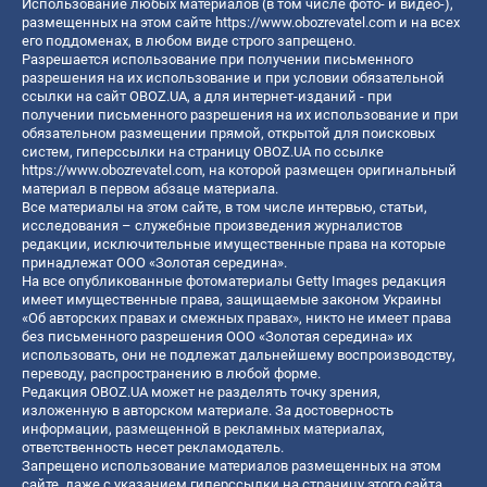
Использование любых материалов (в том числе фото- и видео-),
размещенных на этом сайте
https://www.obozrevatel.com
и на всех
его поддоменах, в любом виде строго запрещено.
Разрешается использование при получении письменного
разрешения на их использование и при условии обязательной
ссылки на сайт OBOZ.UA, а для интернет-изданий - при
получении письменного разрешения на их использование и при
обязательном размещении прямой, открытой для поисковых
систем, гиперссылки на страницу OBOZ.UA по ссылке
https://www.obozrevatel.com
, на которой размещен оригинальный
материал в первом абзаце материала.
Все материалы на этом сайте, в том числе интервью, статьи,
исследования – служебные произведения журналистов
редакции, исключительные имущественные права на которые
принадлежат ООО «Золотая середина».
На все опубликованные фотоматериалы Getty Images редакция
имеет имущественные права, защищаемые законом Украины
«Об авторских правах и смежных правах», никто не имеет права
без письменного разрешения ООО «Золотая середина» их
использовать, они не подлежат дальнейшему воспроизводству,
переводу, распространению в любой форме.
Редакция OBOZ.UA может не разделять точку зрения,
изложенную в авторском материале. За достоверность
информации, размещенной в рекламных материалах,
ответственность несет рекламодатель.
Запрещено использование материалов размещенных на этом
сайте, даже с указанием гиперссылки на страницу этого сайта,