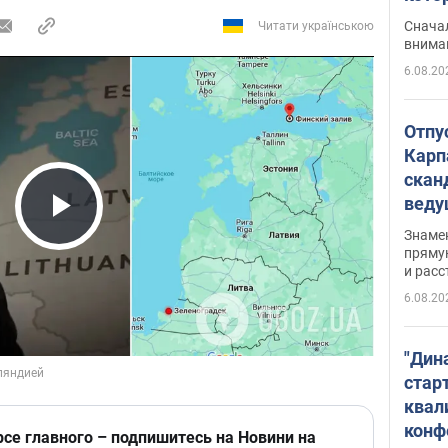
"агр
Сначал
Читати українською
внима
6.08.20
Отпу
Карп
скан
вед
несп
Play Video
Знаме
захе
пряму
и расс
6.08.20
"Дин
стар
квал
конф
рсе главного – подпишитесь на Новини на