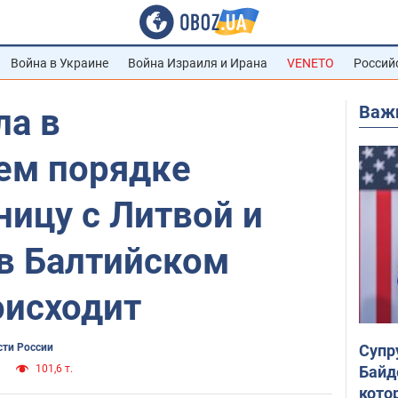
Война в Украине
Война Израиля и Ирана
VENETO
Россий
Важ
ла в
ем порядке
ницу с Литвой и
в Балтийском
оисходит
Супр
сти России
Байд
101,6 т.
кото