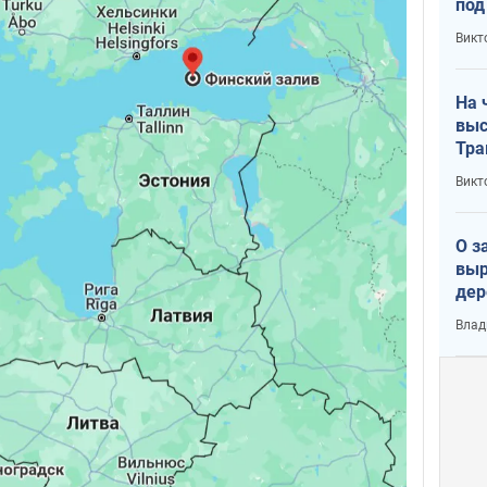
под
кри
Викт
лог
На 
выс
Тра
Викт
О з
выр
дер
что
Влад
Тер