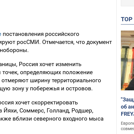
TO
е
постановления российского
ируют росСМИ. Отмечается, что документ
инобороны.
аницы, Россия хочет изменить
ы точек, определяющих положение
х отмеряют ширину территориального
щую зону у побережья и островов.
"Защ
оссия хочет скорректировать
об а
 Йяхи, Соммерс, Голланд, Родшер,
FREY
также вблизи северного входного мыса
подд
Европ
совме