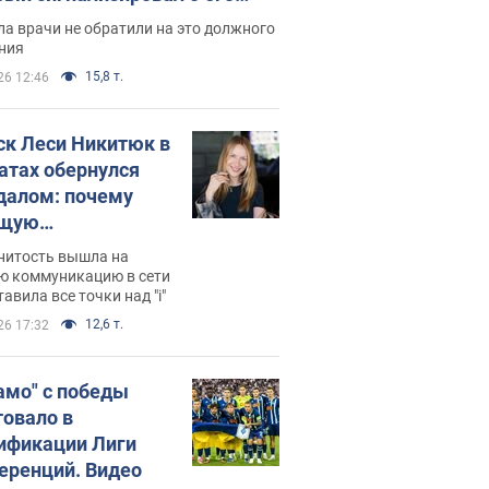
ессивном" раке
а врачи не обратили на это должного
ния
15,8 т.
26 12:46
ск Леси Никитюк в
атах обернулся
далом: почему
ущую
раведливо
нитость вышла на
йтили
ю коммуникацию в сети
тавила все точки над "i"
12,6 т.
26 17:32
амо" с победы
товало в
ификации Лиги
еренций. Видео