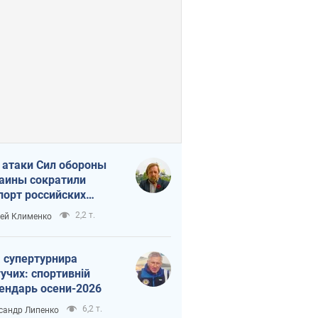
 атаки Сил обороны
аины сократили
порт российских
тепродуктов
2,2 т.
ей Клименко
 супертурнира
учих: спортивній
ендарь осени-2026
6,2 т.
сандр Липенко