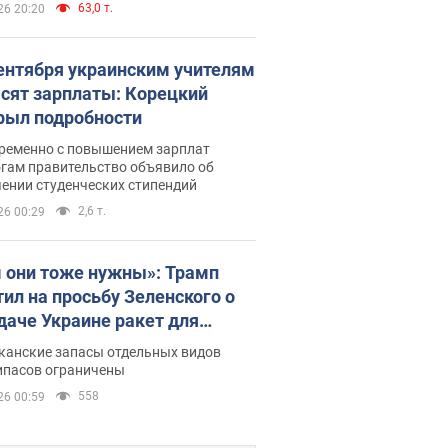
63,0 т.
26 20:20
сентября украинским учителям
сят зарплаты: Корецкий
рыл подробности
ременно с повышением зарплат
огам правительство объявило об
ении студенческих стипендий
2,6 т.
26 00:29
 они тоже нужны»: Трамп
тил на просьбу Зеленского о
даче Украине ракет для
ot
канские запасы отдельных видов
ипасов ограничены
558
26 00:59