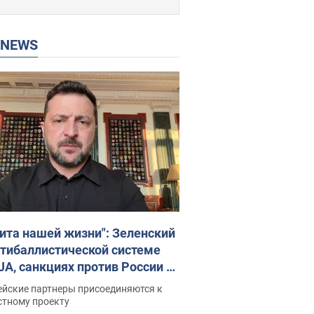
P NEWS
ита нашей жизни": Зеленский
нтибаллистической системе
JA, санкциях против России и
ержке аграриев. Видео
ейские партнеры присоединяются к
стному проекту