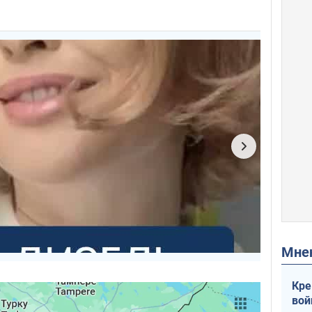
Мн
Кре
вой