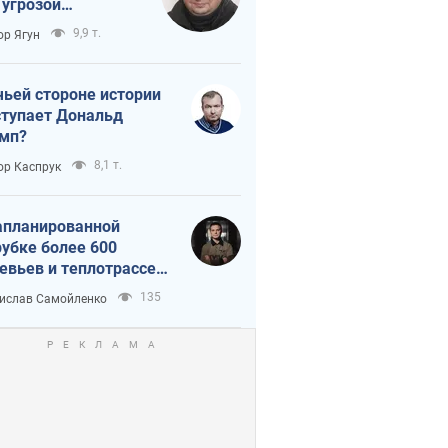
 угрозой
тическая
9,9 т.
ор Ягун
истика
чьей стороне истории
тупает Дональд
мп?
8,1 т.
ор Каспрук
апланированной
убке более 600
евьев и теплотрассе:
 происходит на
135
ислав Самойленко
емках в Киеве