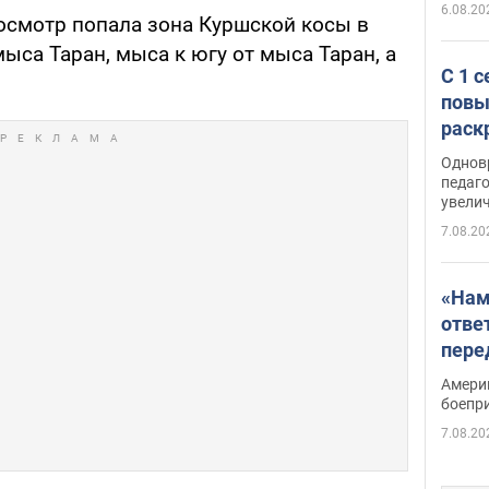
6.08.20
росмотр попала зона Куршской косы в
ыса Таран, мыса к югу от мыса Таран, а
С 1 
повы
раск
Однов
педаг
увелич
7.08.20
«Нам
отве
пере
Patri
Амери
боепр
7.08.20