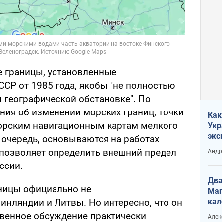
е границы, установленные
СР от 1985 года, якобы "не полностью
 географической обстановке". По
ния об изменении морских границ, точки
Как
орским навигационным картам мелкого
Укр
экс
 очередь, основываются на работах
неф
е позволяет определить внешний предел
Андр
ссии.
Два
ницы официально не
Маг
кал
ляндии и Литвы. Но интересно, что он
венное обсуждение практически
Алек