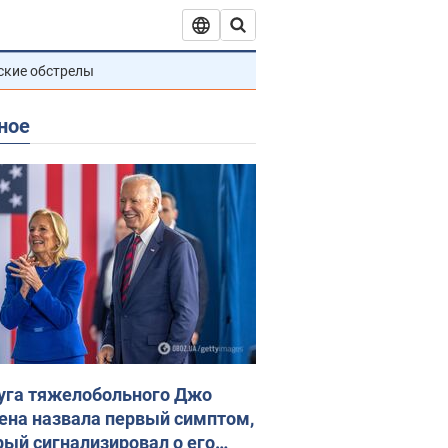
ские обстрелы
ное
уга тяжелобольного Джо
ена назвала первый симптом,
рый сигнализировал о его