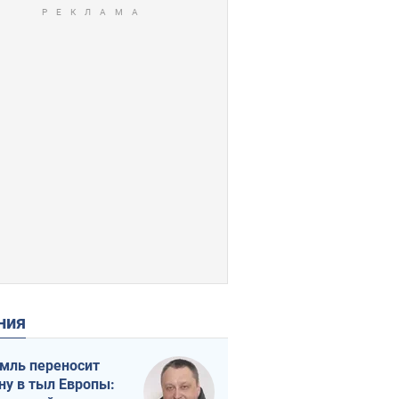
ения
мль переносит
ну в тыл Европы: