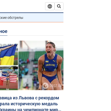
ские обстрелы
ное
авица из Львова с рекордом
рала историческую медаль
Украины на чемпионате мира