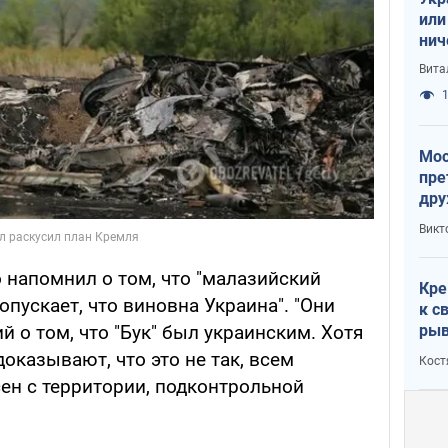
или
нич
с У
Вита
1
Мос
пре
дру
зав
Викт
Кит
 напомнил о том, что "малазийский
Кре
опускает, что виновна Украина". "Они
к с
рыв
й о том, что "Бук" был украинским. Хотя
оказывают, что это не так, всем
Кост
сен с территории, подконтрольной