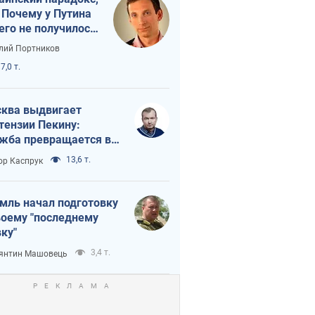
 Почему у Путина
его не получилось
краиной
лий Портников
7,0 т.
ква выдвигает
тензии Пекину:
жба превращается в
исимость России от
13,6 т.
ор Каспрук
ая
мль начал подготовку
воему "последнему
ку"
3,4 т.
янтин Машовець