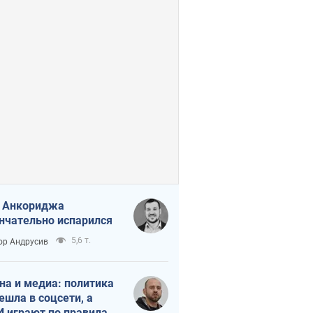
 Анкориджа
нчательно испарился
5,6 т.
ор Андрусив
на и медиа: политика
ешла в соцсети, а
 играют по правилам