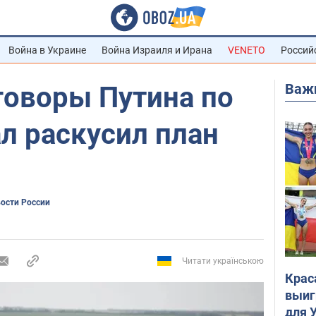
Война в Украине
Война Израиля и Ирана
VENETO
Россий
Важ
говоры Путина по
л раскусил план
вости России
Читати українською
Крас
выиг
для 