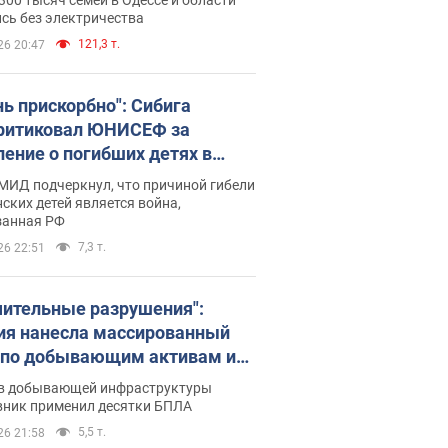
бъекты противника. Видео
сь без электричества
121,3 т.
26 20:47
нь прискорбно": Сибига
ритиковал ЮНИСЕФ за
ление о погибших детях в
ине
МИД подчеркнул, что причиной гибели
ских детей является война,
занная РФ
7,3 т.
26 22:51
чительные разрушения":
ия нанесла массированный
 по добывающим активам и
вой площадке "Укрнафты"
в добывающей инфраструктуры
вник применил десятки БПЛА
5,5 т.
26 21:58