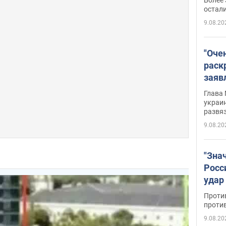
на о
остали
9.08.20
"Оче
раск
заяв
Укра
Глава 
украин
развя
9.08.20
"Зна
Росс
удар
буро
Проти
проти
9.08.20