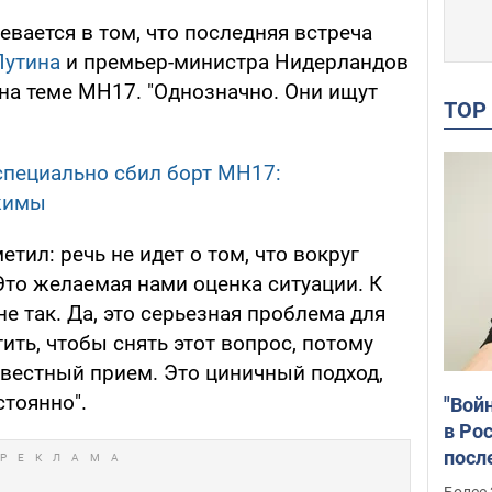
евается в том, что последняя встреча
Путина
и премьер-министра Нидерландов
а теме MH17. "Однозначно. Они ищут
TO
специально сбил борт МН17:
жимы
тил: речь не идет о том, что вокруг
"Это желаемая нами оценка ситуации. К
не так. Да, это серьезная проблема для
ить, чтобы снять этот вопрос, потому
звестный прием. Это циничный подход,
тоянно".
"Вой
в Рос
посл
Укра
Более 