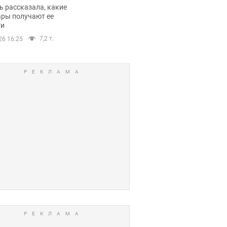
казала о страшной
 рассказала, какие
оне модельной
ары получают ее
ги
еры
7,2 т.
26 16:25