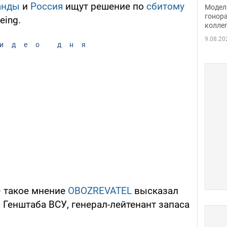
расс
анды
и
Россия
ищут решение по
сбитому
Модель
стор
гонор
eing.
колле
карь
9.08.20
идео дня
 – такое мнение
OBOZREVATEL
высказал
 Генштаба ВСУ, генерал-лейтенант запаса