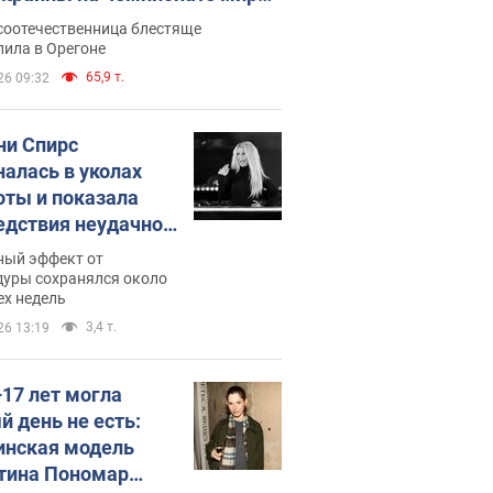
егкой атлетике U20. Видео
соотечественница блестяще
пила в Орегоне
65,9 т.
26 09:32
ни Спирс
налась в уколах
оты и показала
едствия неудачной
етологии: ходила
ный эффект от
почти месяц
дуры сохранялся около
ех недель
3,4 т.
26 13:19
–17 лет могла
й день не есть:
инская модель
тина Пономар