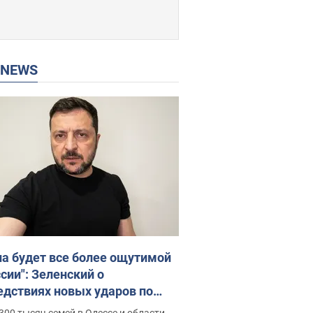
P NEWS
на будет все более ощутимой
сии": Зеленский о
едствиях новых ударов по
ине, важных отчетах и атаках
300 тысяч семей в Одессе и области