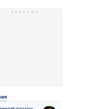
ения
аинский парадокс,