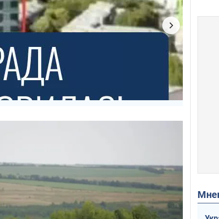
Мн
Укр