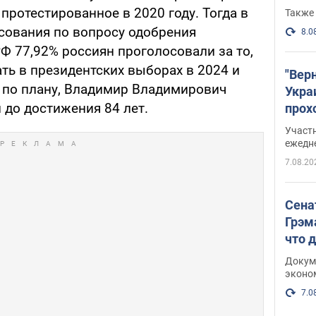
 протестированное в 2020 году. Тогда в
Также 
сования по вопросу одобрения
8.0
Ф 77,92% россиян проголосовали за то,
ть в президентских выборах в 2024 и
"Вер
т по плану, Владимир Владимирович
Укра
 до достижения 84 лет.
прох
плак
Участ
ежедн
7.08.20
Сена
Грэм
что 
Докум
эконо
7.0