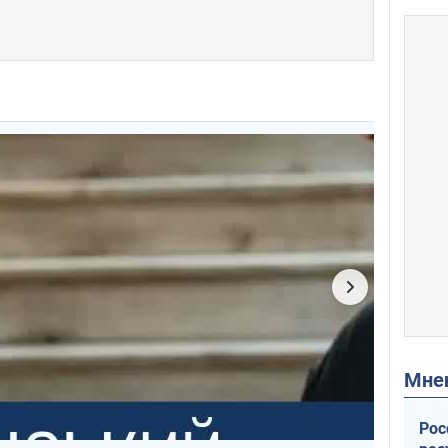
Мн
Рос