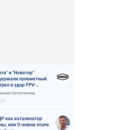
рта" и "Новатор"
ержали пулеметный
трел и удар FPV-
на, сохранив жизнь
инская Бронетехника
церу ВСУ
,3 т.
Р как катализатор
ны, или О новом этапе