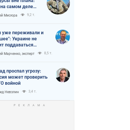
урсы вне плана:
 на самом деле
тует темп войны
9,2 т.
ей Мисюра
 уже переживали и
шее": Украине не
ит поддаваться
аянию из-за
8,5 т.
ей Марченко, эксперт
етного террора
ад проспал угрозу:
сия может проверить
О войной
3,4 т.
ид Невзлин