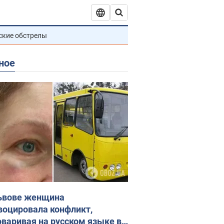
ские обстрелы
ное
ьвове женщина
воцировала конфликт,
оваривая на русском языке в