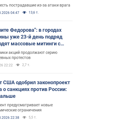
есть пострадавшие из-за атаки врага
13,6 т.
8.2026 04:47
ните Федорова": в городах
ины уже 23-й день подряд
одят массовые митинги с
атами. Фото и видео
ники акций продолжают серию
евных протестов
2,7 т.
26 22:22
т США одобрил законопроект
а о санкциях против России:
дальше
ент предусматривает новые
мические ограничения
5,5 т.
8.2026 22:38