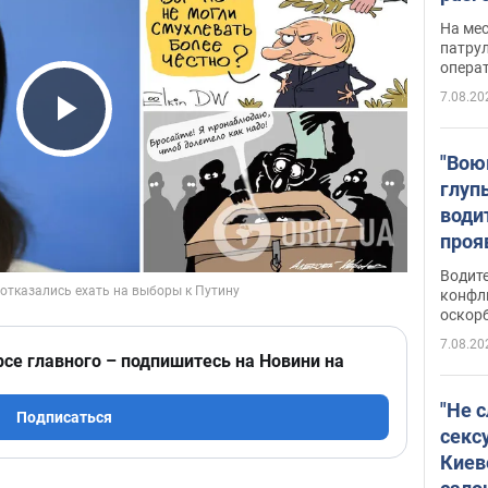
марш
На ме
адми
патрул
опера
Виде
7.08.20
Play Video
"Вою
глуп
води
проя
укра
Водите
попла
конфл
оскорб
Виде
7.08.20
рсе главного – подпишитесь на Новини на
"Не 
Подписаться
секс
Киев