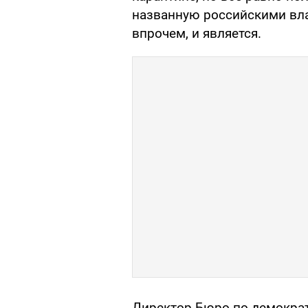
названную российскими вла
впрочем, и является.
Директор Бюро по демократ