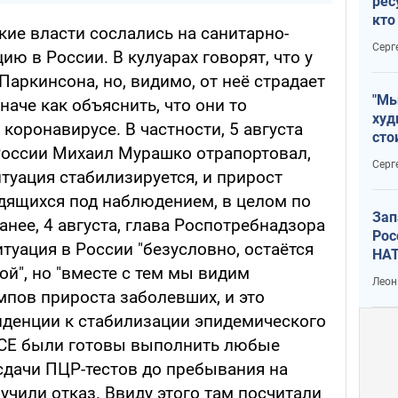
рес
кто
кие власти сослались на санитарно-
дик
Серг
ю в России. В кулуарах говорят, что у
аркинсона, но, видимо, от неё страдает
"Мы
аче как объяснить, что они то
худ
коронавирусе. В частности, 5 августа
сто
России Михаил Мурашко отрапортовал,
отч
Серг
рак
итуация стабилизируется, и прирост
одящихся под наблюдением, в целом по
Зап
анее, 4 августа, глава Роспотребнадзора
Рос
итуация в России "безусловно, остаётся
НАТ
й", но "вместе с тем мы видим
Леон
пов прироста заболевших, и это
нденции к стабилизации эпидемического
ОБСЕ были готовы выполнить любые
сдачи ПЦР-тестов до пребывания на
лучили отказ. Ввиду этого там посчитали