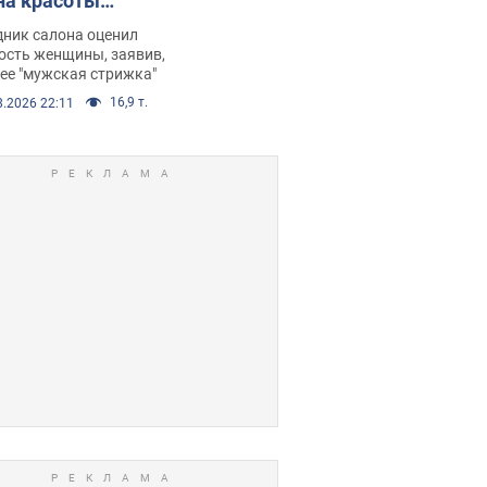
на красоты
рбил женщину
дник салона оценил
е химиотерапии,
ость женщины, заявив,
нее "мужская стрижка"
орелся скандал.
16,9 т.
8.2026 22:11