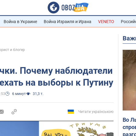
Война в Украине
Война Израиля и Ирана
VENETO
Россий
Важ
юрист и блогер
очки. Почему наблюдатели
ехать на выборы к Путину
:53
6 минут
31,3 т.
Читати українською
Во Л
спро
разг