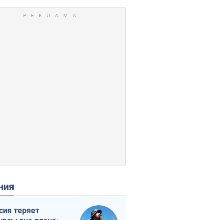
ения
сия теряет