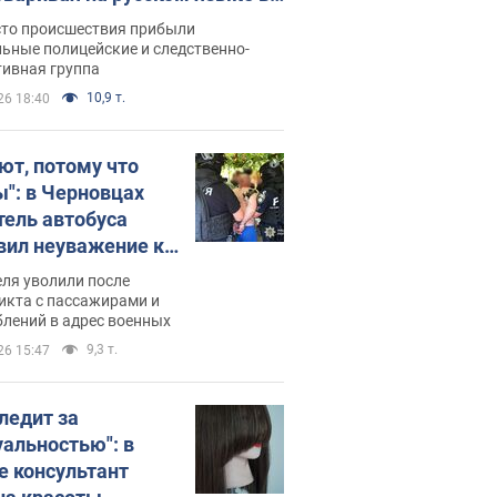
рутке: полиция составила
сто происшествия прибыли
нистративный протокол.
ьные полицейские и следственно-
тивная группа
о
10,9 т.
26 18:40
ют, потому что
ы": в Черновцах
тель автобуса
вил неуважение к
инским военным и
ля уволили после
тился за это.
икта с пассажирами и
лений в адрес военных
о
9,3 т.
26 15:47
следит за
уальностью": в
е консультант