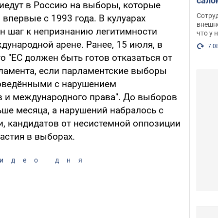
сало
иедут в Россию на выборы, которые
оско
Сотру
 впервые с 1993 года. В кулуарах
посл
внешн
ин шаг к непризнанию легитимности
что у 
разг
ународной арене. Ранее, 15 июля, в
Фото
7.0
о "ЕС должен быть готов отказаться от
ламента, если парламентские выборы
роведёнными с нарушением
 и международного права". До выборов
ьше месяца, а нарушений набралось с
ти, кандидатов от несистемной оппозиции
астия в выборах.
идео дня