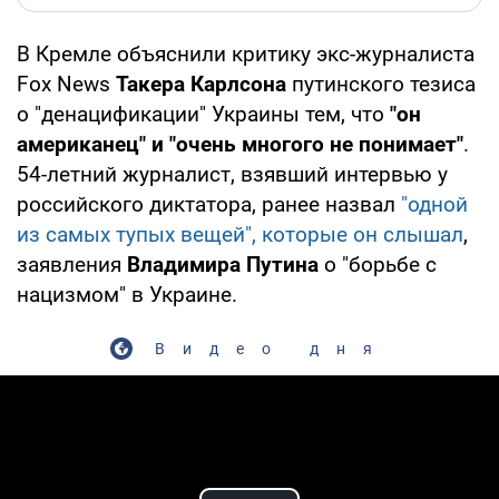
В Кремле объяснили критику экс-журналиста
Fox News
Такера Карлсона
путинского тезиса
о "денацификации" Украины тем, что
"он
американец" и "очень многого не понимает"
.
54-летний журналист, взявший интервью у
российского диктатора, ранее назвал
"одной
из самых тупых вещей", которые он слышал
,
заявления
Владимира Путина
о "борьбе с
нацизмом" в Украине.
Видео дня