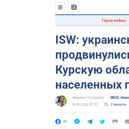
Герои войны
ISW: украинс
продвинулись
Курскую обла
населенных п
Марина Погорилко
OBOZ. Ново
8.08.2024 05:37
2 минуты
30