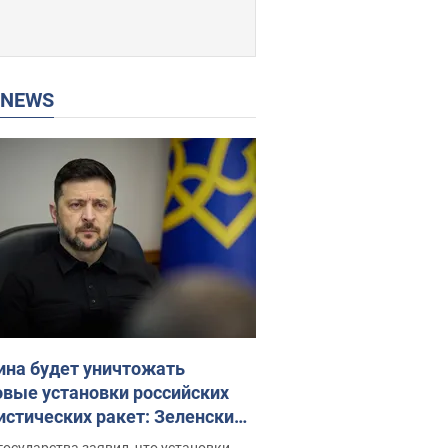
P NEWS
ина будет уничтожать
овые установки российских
истических ракет: Зеленский
ел заседание СНБО
государства заявил, что установки