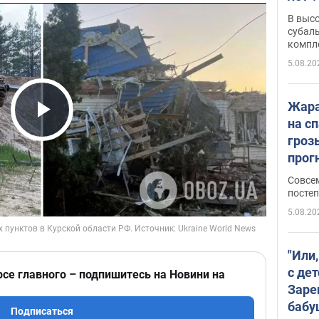
В выс
субаль
компл
протяж
5.08.20
Жара
на с
Play Video
гроз
прогн
ожид
Совсе
пого
постеп
5.08.20
"Или
с дет
рсе главного – подпишитесь на Новини на
Заре
бабу
Подписаться