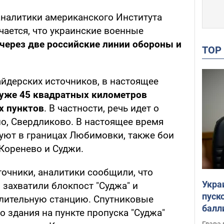
аналитики американского Института
ечается, что украинские военные
через две российские линии обороны и
TO
йдерских источников, в настоящее
 уже 45 квадратных километров
х пунктов
. В частности, речь идет о
о, Свердликово. В настоящее время
уют в границах Любимовки, также бои
Коренево и Суджи.
точники, аналитики сообщили, что
Укра
 захватили блокпост "Суджа" и
пуск
лительную станцию. Спутниковые
балл
о здания на пункте пропуска "Суджа"
пров
Глава 