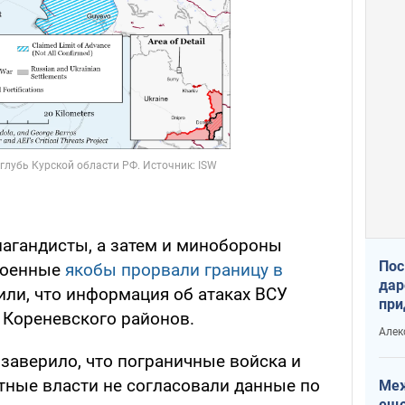
пагандисты, а затем и минобороны
Пос
 военные
якобы прорвали границу в
дар
вили, что информация об атаках ВСУ
при
 Кореневского районов.
Укр
Алек
заверило, что пограничные войска и
тные власти не согласовали данные по
Меж
еще