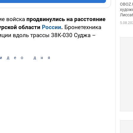
Аллы
OBOZ.U
сына
худож
Лисса
Порт
кие войска
продвинулись на расстояние
деть
5.08.20
урской области
России
.
Бронетехника
ции вдоль трассы 38К-030 Суджа –
идео дня