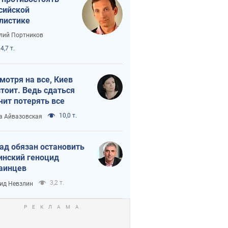
сийской
листике
лий Портников
4,7 т.
мотря на все, Киев
тоит. Ведь сдаться
чит потерять все
10,0 т.
а Айвазовская
ад обязан остановить
инский геноцид
аинцев
3,2 т.
ид Невзлин