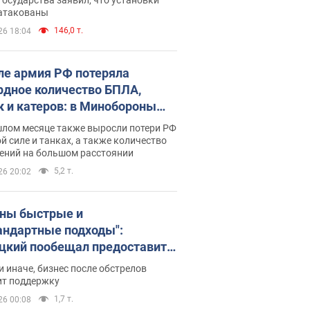
 атакованы
146,0 т.
26 18:04
ле армия РФ потеряла
рдное количество БПЛА,
к и катеров: в Минобороны
родовали статистику
шлом месяце также выросли потери РФ
й силе и танках, а также количество
ений на большом расстоянии
5,2 т.
26 20:02
ны быстрые и
андартные подходы":
цкий пообещал предоставить
есу приоритетный доступ к
и иначе, бизнес после обстрелов
щимся складским
ит поддержку
ещениям
1,7 т.
26 00:08