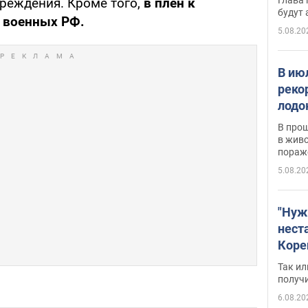
реждения. Кроме того,
в плен к
будут
0 военных РФ.
5.08.20
В ию
реко
лодо
обна
В про
в живо
пораж
5.08.20
"Нуж
нест
Коре
бизн
Так ил
имею
получ
пом
6.08.20