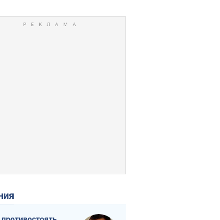
ения
 противостоять