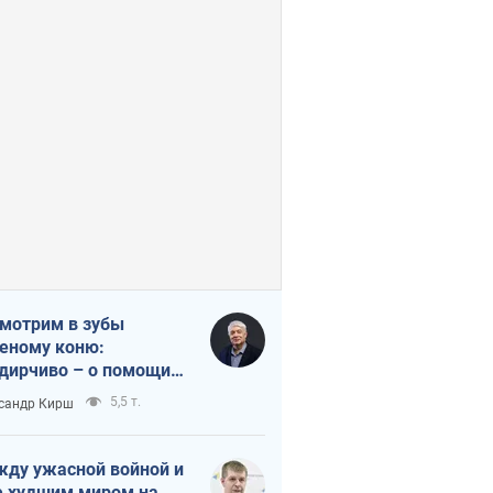
мотрим в зубы
еному коню:
дирчиво – о помощи
аине
5,5 т.
сандр Кирш
ду ужасной войной и
 худшим миром на