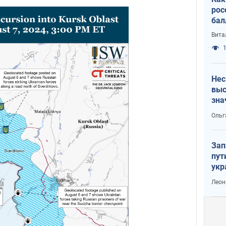
рос
бал
Вита
1
Нес
выс
зна
Ольг
Зап
пут
укр
Леон