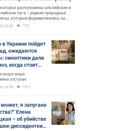
окогорье расположены альпийские и
пийские луга – редкие природные
ексы, которые формировались на
ении сотен лет
774
26 23:00
 в Украине пойдет
пад, ожидаются
ы: синоптики дали
оз, когда стоит
ать изменения
м скоро жара
ды
енно отступит
7,0 т.
26 14:59
, может, я запугана
ства?" Елена
цкая – об убийстве
шки-диссидентки