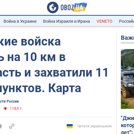
Война в Украине
Война Израиля и Ирана
VENETO
Россий
Важ
кие войска
 на 10 км в
сть и захватили 11
унктов. Карта
сти России
118,9 т.
"Джи
кото
Читати українською
лет":