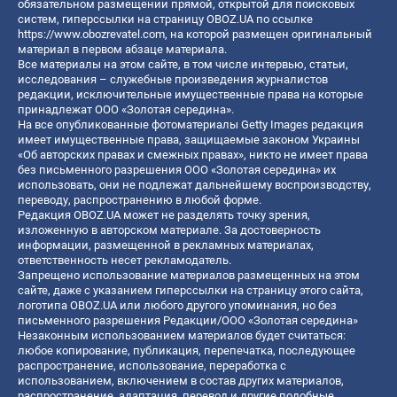
обязательном размещении прямой, открытой для поисковых
систем, гиперссылки на страницу OBOZ.UA по ссылке
https://www.obozrevatel.com
, на которой размещен оригинальный
материал в первом абзаце материала.
Все материалы на этом сайте, в том числе интервью, статьи,
исследования – служебные произведения журналистов
редакции, исключительные имущественные права на которые
принадлежат ООО «Золотая середина».
На все опубликованные фотоматериалы Getty Images редакция
имеет имущественные права, защищаемые законом Украины
«Об авторских правах и смежных правах», никто не имеет права
без письменного разрешения ООО «Золотая середина» их
использовать, они не подлежат дальнейшему воспроизводству,
переводу, распространению в любой форме.
Редакция OBOZ.UA может не разделять точку зрения,
изложенную в авторском материале. За достоверность
информации, размещенной в рекламных материалах,
ответственность несет рекламодатель.
Запрещено использование материалов размещенных на этом
сайте, даже с указанием гиперссылки на страницу этого сайта,
логотипа OBOZ.UA или любого другого упоминания, но без
письменного разрешения Редакции/ООО «Золотая середина»
Незаконным использованием материалов будет считаться:
любое копирование, публикация, перепечатка, последующее
распространение, использование, переработка с
использованием, включением в состав других материалов,
распространение, адаптация, перевод и другие подобные