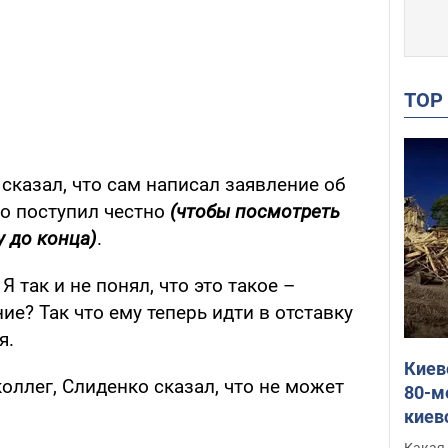
TO
сказал, что сам написал заявление об
то поступил честно
(чтобы посмотреть
у до конца)
.
Я так и не понял, что это такое –
ие? Так что ему теперь идти в отставку
я.
Киев
оллег, Слиденко сказал, что не может
80-м
киев
оста
Какая 