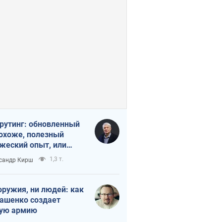
рутинг: обновленный
похоже, полезный
жеский опыт, или
лектика
1,3 т.
сандр Кирш
бовательной трусости
оружия, ни людей: как
ашенко создает
ую армию