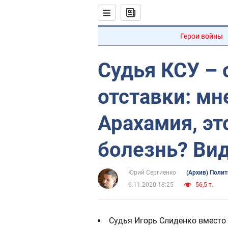
Герои войны
Судья КСУ – 
отставки: мн
Арахамия, эт
болезнь? Ви
Юрий Сергиенко
(Архив) Поли
6.11.2020 18:25
56,5 т.
Судья Игорь Слиденко вместо 