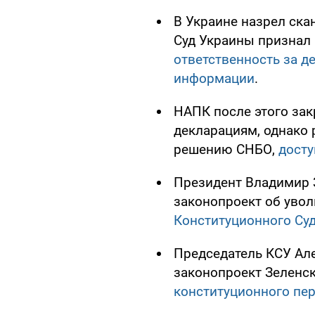
В Украине назрел ска
Суд Украины признал
ответственность за 
информации
.
НАПК после этого за
декларациям, однако
решению СНБО,
досту
Президент Владимир 
законопроект об уво
Конституционного Су
Председатель КСУ Але
законопроект Зеленс
конституционного пе