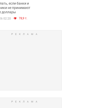
имают ли
лать, если банки и
нники и банки
ники не принимают
е доллары
е купюры
78,9 т.
26 02:20