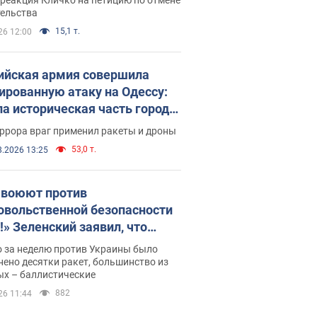
скреба "московского
тельства
ющего"
15,1 т.
26 12:00
ийская армия совершила
ированную атаку на Одессу:
ла историческая часть города,
 пострадавшие. Фото и видео
ррора враг применил ракеты и дроны
53,0 т.
8.2026 13:25
 воюют против
овольственной безопасности
!» Зеленский заявил, что
ийская армия вновь
о за неделю против Украины было
реляла порт в Одессе
ено десятки ракет, большинство из
ых – баллистические
882
26 11:44