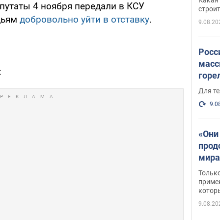
путаты 4 ноября передали в КСУ
небо
строи
дьям
добровольно уйти в отставку
.
веру
9.08.20
Росс
масс
:
горе
есть
Для те
9.0
«Они
прод
мира
росс
Тольк
обст
примен
котор
9.08.20