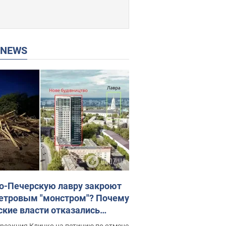
P NEWS
о-Печерскую лавру закроют
етровым "монстром"? Почему
ские власти отказались
новить строительство
реакция Кличко на петицию по отмене