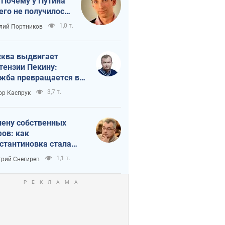
 Почему у Путина
его не получилось
краиной
1,0 т.
лий Портников
ква выдвигает
тензии Пекину:
жба превращается в
исимость России от
3,7 т.
ор Каспрук
ая
лену собственных
ов: как
стантиновка стала
вной идеологической
1,1 т.
рий Снегирев
ушкой для российских
упантов