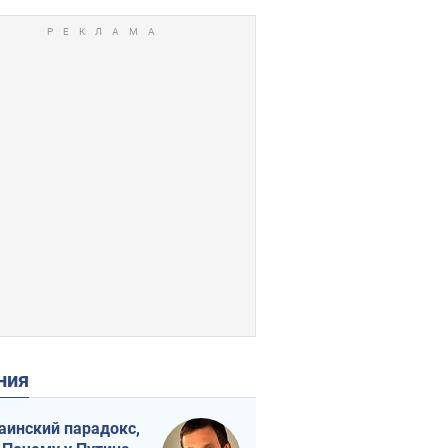
ения
аинский парадокс,