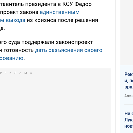
тавитель президента в КСУ Федор
 проект закона
единственным
м выхода
из кризиса после решения
а.
ого суда поддержали законопроект
и готовность
дать разъяснения своего
ированию
.
Рек
и, 
вра
Диа
Алек
тре
Ни 
Лук
нов