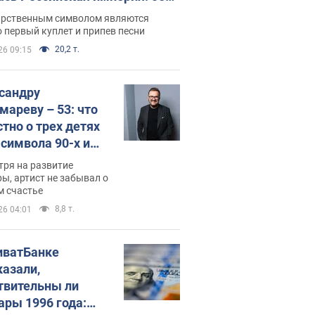
 не рассказывают в школе
арственным символом являются
 первый куплет и припев песни
20,2 т.
26 09:15
сандру
мареву – 53: что
стно о трех детях
-символа 90-х и
они выглядят
тря на развитие
ы, артист не забывал о
м счастье
8,8 т.
26 04:01
иватБанке
казали,
твительны ли
ары 1996 года: