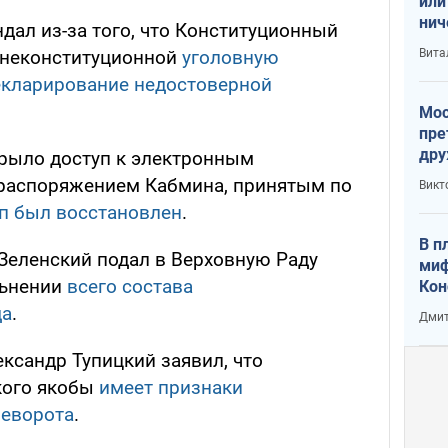
или
нич
ндал из-за того, что Конституционный
с У
Вита
 неконституционной
уголовную
декларирование недостоверной
Мос
пре
дру
крыло доступ к электронным
зав
 распоряжением Кабмина, принятым по
Викт
Кит
п был восстановлен
.
В п
Зеленский подал в Верховную Раду
миф
льнении
всего состава
Кон
гла
да
.
Дмит
лов
окк
ксандр Тупицкий заявил, что
кого якобы
имеет признаки
реворота
.