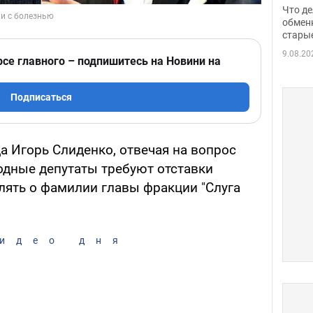
прин
Что де
обме
обмен
стары
таки
9.08.20
рсе главного – подпишитесь на Новини на
Подписаться
а Игорь Слиденко, отвечая на вопрос
одные депутаты требуют отставки
лять о фамилии главы фракции "Слуга
идео дня