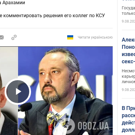
а Арахамии
этом
Госуд
только
аве комментировать решения его коллег по КСУ
9.08.20
Читати українською
Алек
Поно
изве
секс
как 
Несмо
карьер
лично
9.08.20
Play Video
В Пр
расс
дейс
долл