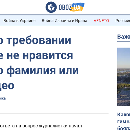
Война в Украине
Война Израиля и Ирана
VENETO
Россий
Важ
о требовании
е не нравится
о фамилия или
део
тика
Како
гимн
ответа на вопрос журналистки начал
боял