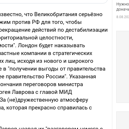
судь
Нужно 
неож
донач
известно, что Великобритания серьёзно
8.08.20
им против РФ для того, чтобы
рекращение действий по дестабилизации
рриториальной целостности,
ости". Лондон будет наказывать
частные компании в стратегических
их лиц, исходя из нового и широкого
е в "получении выгоды от правительства
 правительство России". Указанная
кончания переговоров министра
ргея Лаврова с главой МИД
 За (не)дружественную атмосферу
а, которая прекрасно справилась с
Лавров назвал их "разговором немого с