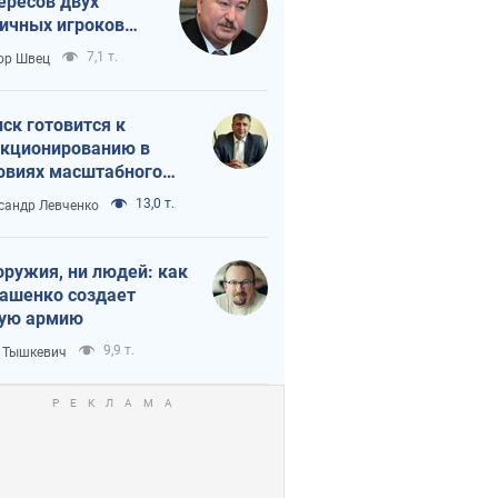
ересов двух
ичных игроков
 тайный план
7,1 т.
ор Швец
мпа и Путина?
ск готовится к
кционированию в
овиях масштабного
нного кризиса
13,0 т.
сандр Левченко
оружия, ни людей: как
ашенко создает
ую армию
9,9 т.
 Тышкевич