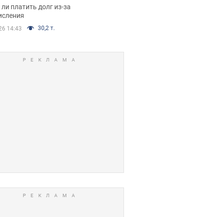
я вынес
ли платить долг из-за
иданное решение
исления
30,2 т.
26 14:43