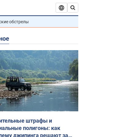
ские обстрелы
ное
ительные штрафы и
иальные полигоны: как
лему джипинга решают за