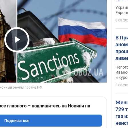
гран
Украин
Европ
8.08.20
В Пр
аном
Play Video
прош
ливе
прев
Непог
Виде
Ивано
и кур
8.08.20
Женщ
рсе главного – подпишитесь на Новини на
729 т
газ 
Подписаться
неис