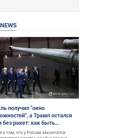
P NEWS
ль получил "окно
ожностей", а Трамп остался
и без ракет: как быть
ине? Интервью с Мельником
 о том, что у России закончатся
тические ракеты, крайне опасно,