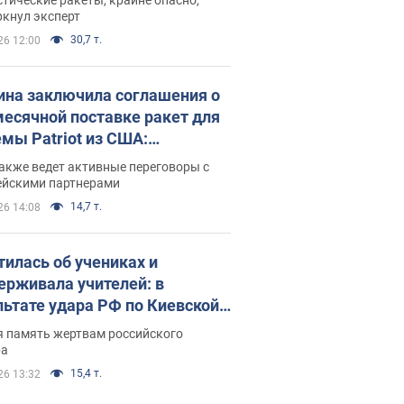
ркнул эксперт
30,7 т.
26 12:00
ина заключила соглашения о
есячной поставке ракет для
емы Patriot из США:
нский раскрыл подробности
акже ведет активные переговоры с
ейскими партнерами
14,7 т.
26 14:08
тилась об учениках и
ерживала учителей: в
льтате удара РФ по Киевской
сти погибли директор
я память жертвам российского
ского лицея, её муж и внук
ра
15,4 т.
26 13:32