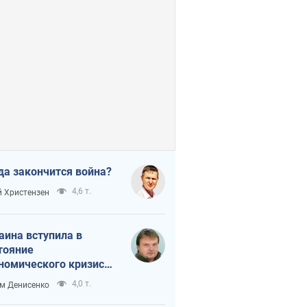
да закончится война?
4,6 т.
 Христензен
аина вступила в
тояние
номического кризиса.
ь ли свет в конце
4,0 т.
м Денисенко
неля?