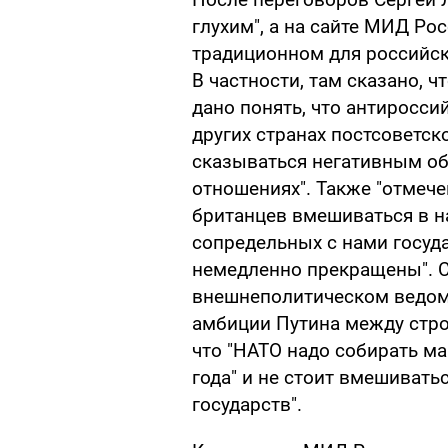
глухим", а на сайте МИД Р
традиционном для российск
В частности, там сказано, 
дано понять, что антиросси
других странах постсоветск
сказываться негативным об
отношениях". Также "отмеч
британцев вмешиваться в на
сопредельных с нами госу
немедленно прекращены". С
внешнеполитическом ведом
амбиции Путина между стро
что "НАТО надо собирать ма
года" и не стоит вмешивать
государств".