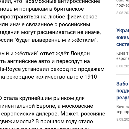
явил, что "возможные антироссийские
подче
о новым поправкам в британское
8.08.20
аспространяться на любое физическое
или иначе связанное с российским
Укра
ведения могут расцениваться не иначе,
ежем
России "будет выверенным и жёстким".
сист
Зеле
ный и жёсткий" ответ ждёт Лондон.
Киев т
европ
ть английские авто и пересядут на
8.08.20
lls-Royce установил рекорд по продажам
ла рекордное количество авто с 1910
Забо
подд
резу
Ф стала крупнейшим рынком для
обла
тинентальной Европе, а московские
Вечна
киев
терро
 европейских дилеров. Может, россияне
8.08.20
едвижимости? В прошлом году стало