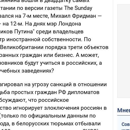
ссиянина вошли в двадцатку самых
тании по версии газеты The Sunday
зался на 7-м месте, Михаил Фридман —
 на 12-м. На днях мэр Лондона
иков Путина" среди владельцев
тр иностранной собственности. По
 Великобритании порядка трети объектов
ранных граждан или бизнес. А может,
новников будут учиться в российских, а
учебных заведениях?
агировал на угрозу санкций в отношении
удьба простых граждан РФ дипломатов
обсуждают, что российское
тво игнорирует злоключения россиян в
Мн
 (только по официальным данным по
года, в белорусских тюрьмах отбывали
Сов