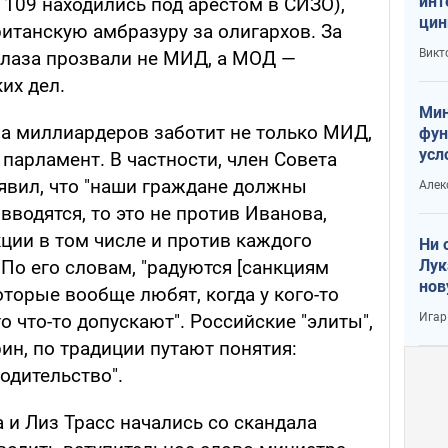
инт
 109 находились под арестом в СИЗО),
цин
ританскую амбразуру за олигархов. За
или
Викт
 глаза прозвали не МИД, а МОД —
Тра
их дел.
Мин
ба миллиардеров заботит не только МИД,
фун
усл
 парламент. В частности, член Совета
вое
явил, что "наши граждане должны
Алек
вводятся, то это не против Иванова,
кции в том числе и против каждого
Ни 
Лук
По его словам, "радуются [санкциям
нов
оторые вообще любят, когда у кого-то
Игар
то что-то допускают". Российские "элиты",
ин, по традиции путают понятия:
одительство".
 и Лиз Трасс начались со скандала