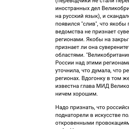
(переводчики не стали пер
иностранных дел Великобри
на русский язык), и скандал
появился "слив", что якобы
ведомства не признает сув
регионами. Якобы на закрыт
признает ли она суверенит
областями. "Великобритания
России над этими регионами
уточнила, что думала, что р
регионах. Вдогонку в том ж
известна глава МИД Велико
ничем хорошим.
Надо признать, что россий
поднаторели в искусстве по
откровенными провокациям