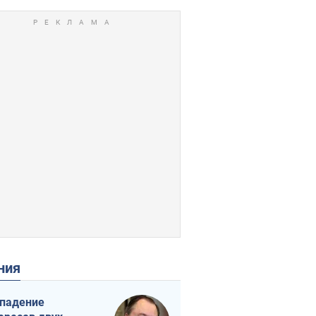
ения
падение