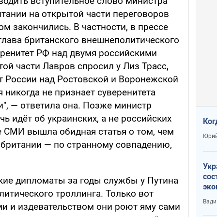
еводить вступительное слово министра
тании на открытой части переговоров
ом закончились. В частности, в прессе
 глава британского внешнеполитического
еренитет РФ над двумя российскими
ой части Лавров спросил у Лиз Трасс,
ет России над Ростовской и Воронежской
 никогда не признает суверенитета
", — ответила она. Позже министр
ечь идёт об украинских, а не российских
Ког
е СМИ вышла обидная статья о том, чем
Юрий
британии — по странному совпадению,
Укр
сос
ские дипломаты за годы службы у Путина
эко
литического троллинга. Только вот
Ест
Вади
и и издевательством они роют яму сами
тун