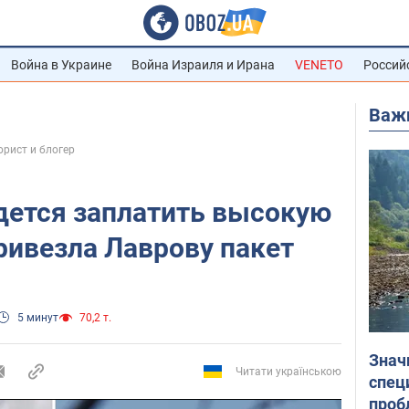
Война в Украине
Война Израиля и Ирана
VENETO
Россий
Важ
юрист и блогер
дется заплатить высокую
привезла Лаврову пакет
5 минут
70,2 т.
Знач
Читати українською
спец
проб