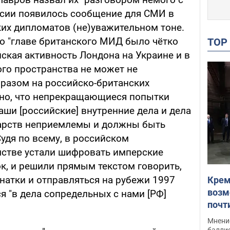
оссии появилось сообщение для СМИ в
их дипломатов (не)уважительном тоне.
что "главе британского МИД было чётко
TO
йская активность Лондона на Украине и в
ого пространства не может не
разом на российско-британских
ено, что непрекращающиеся попытки
ши [российские] внутренние дела и дела
дарств неприемлемы и должны быть
удя по всему, в российском
стве устали шифровать имперские
к, и решили прямым текстом говорить,
натки и отправляться на рубежи 1997
Крем
возм
ся "в дела сопредельных с нами [РФ]
почт
Укра
Мнение
баллис