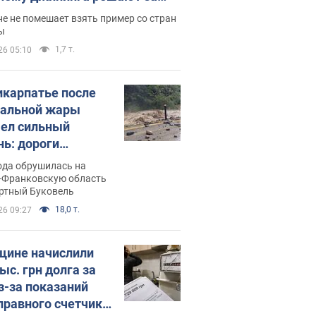
ицей
е не помешает взять пример со стран
ы
1,7 т.
26 05:10
икарпатье после
альной жары
ел сильный
нь: дороги
ратились в реки.
ода обрушилась на
о
-Франковскую область
ортный Буковель
18,0 т.
26 09:27
ине начислили
ыс. грн долга за
из-за показаний
правного счетчика: