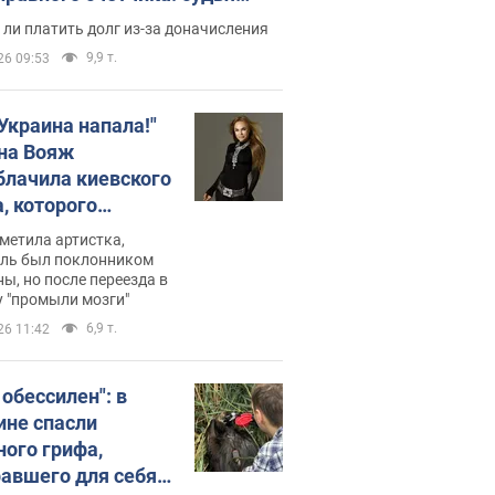
с неожиданное решение
ли платить долг из-за доначисления
9,9 т.
26 09:53
 Украина напала!"
на Вояж
блачила киевского
, которого
омбировали": он
метила артистка,
 русского не знал,
ель был поклонником
ы, но после переезда в
перь хочет
 "промыли мозги"
цида украинцев
6,9 т.
26 11:42
 обессилен": в
ине спасли
ного грифа,
авшего для себя