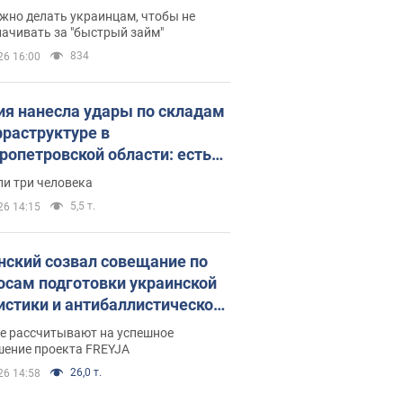
 деньги
жно делать украинцам, чтобы не
ачивать за "быстрый займ"
834
26 16:00
ия нанесла удары по складам
фраструктуре в
ропетровской области: есть
бшие и раненые. Фото
ли три человека
5,5 т.
26 14:15
нский созвал совещание по
осам подготовки украинской
истики и антибаллистической
раммы FREYJA: какие
ве рассчитывают на успешное
ния готовятся
шение проекта FREYJA
26,0 т.
26 14:58