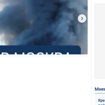
Мн
Кре