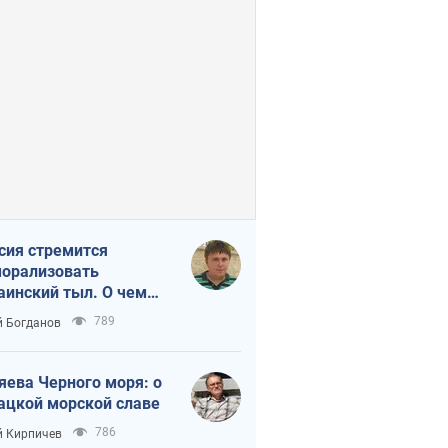
сия стремится
орализовать
аинский тыл. О чем
ит себе напомнить
789
 Богданов
яева Черного моря: о
ацкой морской славе
786
 Кирпичев