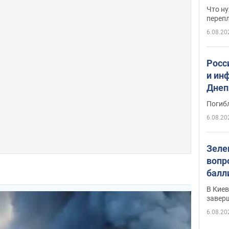
свои
Что ну
перепл
6.08.20
Росс
и ин
Днеп
поги
Погиб
6.08.20
Зеле
вопр
балл
прог
В Кие
реше
завер
6.08.20