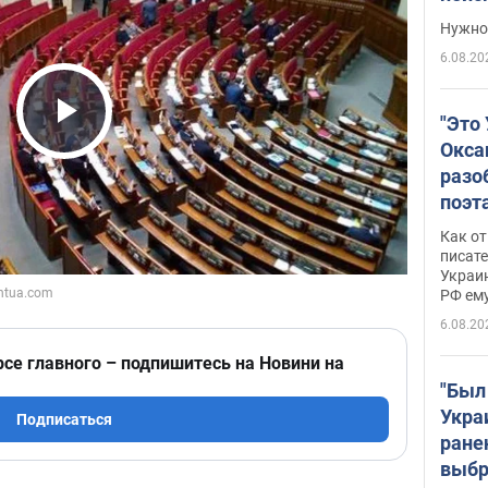
выне
Нужно 
6.08.20
"Это
Play Video
Окса
разо
поэта
"заз
Как от
даже
писат
Украин
а те
РФ ему
гено
6.08.20
рсе главного – подпишитесь на Новини на
"Был
Укра
Подписаться
ране
выбр