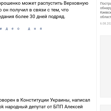
нети
орошенко может распустить Верховную
Постр
Фото
обнар
 он получил в связи с тем, что
Киевс
дания более 30 дней подряд.
облас
6.08.20
идео дня
ворен в Конституции Украины, написал
ok народный депутат от БПП Алексей