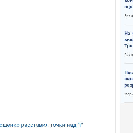
вой
под
кри
Викт
лог
На 
выс
Тра
Викт
Пос
вин
раз
пог
Мари
шенко расставил точки над "і"