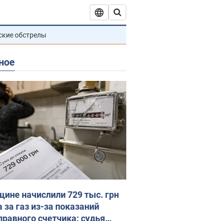
ские обстрелы
ное
ине начислили 729 тыс. грн
 за газ из-за показаний
правного счетчика: судья