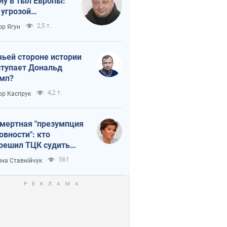
ну в тыл Европы:
 угрозой
тическая
2,5 т.
ор Ягун
истика
чьей стороне истории
тупает Дональд
мп?
4,2 т.
ор Каспрук
мертная "презумпция
овности": кто
решил ТЦК судить
ибших защитников
561
на Ставнійчук