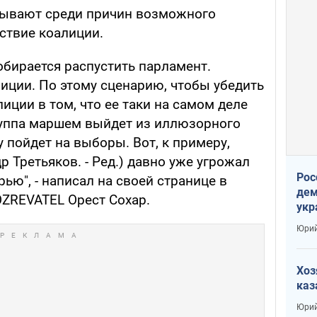
зывают среди причин возможного
тствие коалиции.
обирается распустить парламент.
лиции. По этому сценарию, чтобы убедить
иции в том, что ее таки на самом деле
группа маршем выйдет из иллюзорного
 пойдет на выборы. Вот, к примеру,
р Третьяков. - Ред.) давно уже угрожал
Рос
ью", - написал на своей странице в
дем
ZREVATEL Орест Сохар.
укр
сто
Юрий
Хоз
каз
Юрий