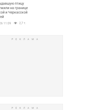
пичный маршрут.
адавшую птицу
ужили на границе
кой и Черкасской
тей
2,7 т.
26 11:09