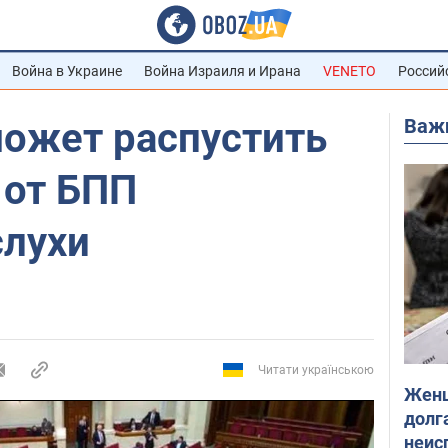
Война в Украине
Война Израиля и Ирана
VENETO
Россий
Важ
ожет распустить
 от БПП
слухи
Читати українською
Женщ
долга
неис