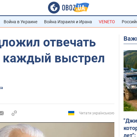
Война в Украине
Война Израиля и Ирана
VENETO
Россий
Важ
дложил отвечать
а каждый выстрел
ка
Читати українською
"Джи
кото
лет":