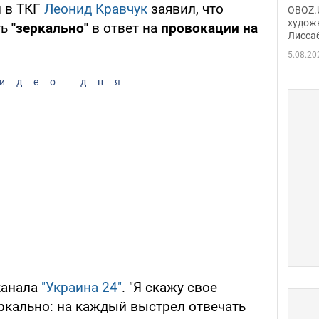
Аллы
и в ТКГ
Леонид Кравчук
заявил, что
OBOZ.U
сына
худож
ть
"зеркально"
в ответ на
провокации на
Лисса
Порт
деть
5.08.20
идео дня
канала
"Украина 24"
. "Я скажу свое
еркально: на каждый выстрел отвечать