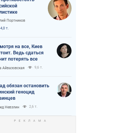
сийской
листике
лий Портников
4,0 т.
мотря на все, Киев
тоит. Ведь сдаться
чит потерять все
9,6 т.
а Айвазовская
ад обязан остановить
инский геноцид
аинцев
2,6 т.
ид Невзлин