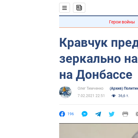
Герои войны
Кравчук пре
зеркально н
на Донбассе
Олег Тимченко
(Архив) Полити
7.02.2021 22:51
36,6 т.
196