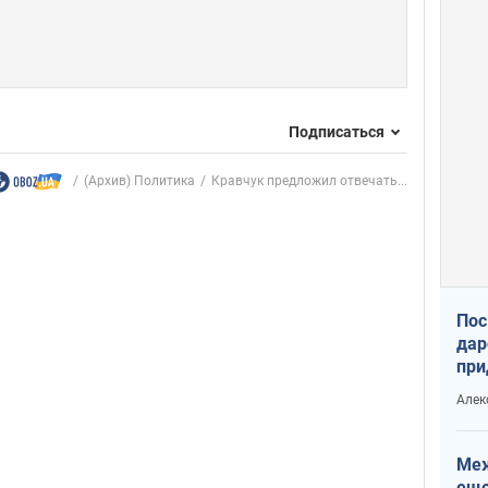
Подписаться
(Архив) Политика
Кравчук предложил отвечать...
Пос
дар
при
Укр
Алек
Меж
еще