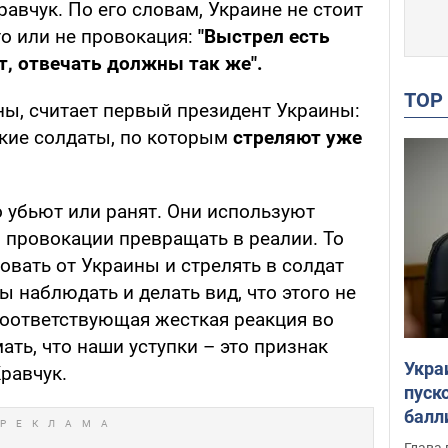
авчук. По его словам, Украине не стоит
то или не провокация:
"Выстрел есть
т, отвечать должны так же".
TO
ы, считает первый президент Украины:
ские солдаты, по которым
стреляют уже
то убьют или ранят. Они используют
провокации превращать в реалии. То
бовать от Украины и стрелять в солдат
 наблюдать и делать вид, что этого не
оответствующая жесткая реакция во
ать, что наши уступки – это признак
Укра
Кравчук.
пуск
балл
пров
Глава 