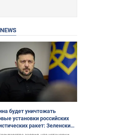
P NEWS
ина будет уничтожать
овые установки российских
истических ракет: Зеленский
ел заседание СНБО
государства заявил, что установки