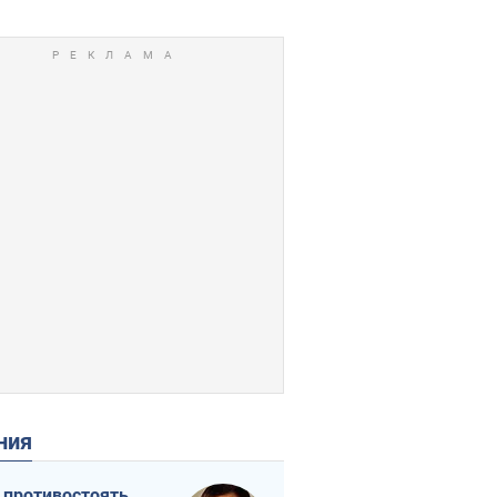
ения
 противостоять