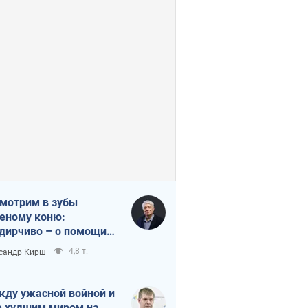
мотрим в зубы
еному коню:
дирчиво – о помощи
аине
4,8 т.
сандр Кирш
ду ужасной войной и
 худшим миром на