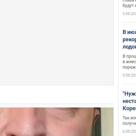
будут
5.08.20
В ию
реко
лодо
обна
В про
в живо
пораж
5.08.20
"Нуж
нест
Коре
бизн
Так ил
имею
получ
пом
6.08.20