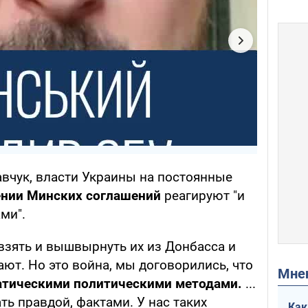
авчук, власти Украины на постоянные
ении Минских соглашений
реагируют "и
ми".
взять и вышвырнуть их из Донбасса и
ют. Но это война, мы договорились, что
Мн
тическими политическими методами.
...
ь правдой, фактами. У нас таких
Как