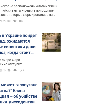
окогорье расположены альпийские и
пийские луга – редкие природные
ексы, которые формировались на
ении сотен лет
483
26 23:00
 в Украине пойдет
пад, ожидаются
ы: синоптики дали
оз, когда стоит
ать изменения
м скоро жара
ды
енно отступит
5,7 т.
26 14:59
, может, я запугана
ства?" Елена
цкая – об убийстве
шки-диссидентки