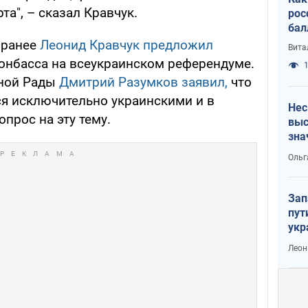
та", – сказал Кравчук.
рос
бал
, ранее
Леонид Кравчук предложил
Вита
онбасса на всеукраинском референдуме.
1
вной Рады
Дмитрий Разумков заявил,
что
я исключительно украинскими и в
Нес
прос на эту тему.
выс
зна
Ольг
Зап
пут
укр
Леон