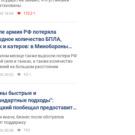
 атакованы
122,3 т.
26 18:04
ле армия РФ потеряла
рдное количество БПЛА,
к и катеров: в Минобороны
родовали статистику
шлом месяце также выросли потери РФ
й силе и танках, а также количество
ений на большом расстоянии
4,5 т.
26 20:02
ны быстрые и
андартные подходы":
цкий пообещал предоставить
есу приоритетный доступ к
и иначе, бизнес после обстрелов
щимся складским
ит поддержку
ещениям
765
26 00:08