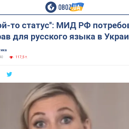
кой-то статус'': МИД РФ потребо
ав для русского языка в Укра
тика
40
117,5 т.