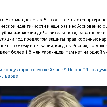
что Украина даже якобы попытается экспортирова
ической идентичности и еще раз необоснованно о
грубом искажении действительности, расстановке
куляции под предлогом защиты прав коренных нар
чнила, почему в ситуации, когда в России, по дан
вает более 1,8 млн украинцев, там нет ни одной 
ли кондуктора за русский язык!'' На росТВ придум
во Львове