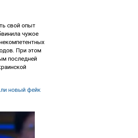
ть свой опыт
бвинила чужое
 некомпетентных
одов. При этом
ным последней
украинской
али новый фейк