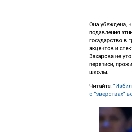
Она убеждена, 
подавления этн
государство в 
акцентов и спе
Захарова не уто
переписи, прожи
школы.
Читайте:
''Изби
о ''зверствах'' 