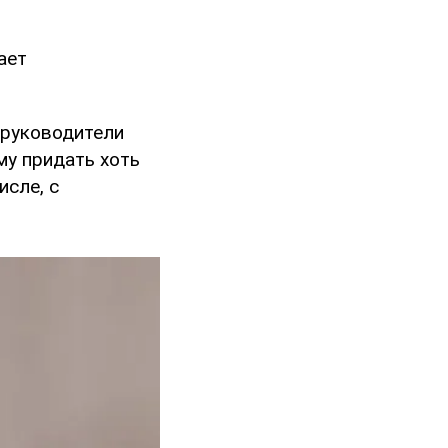
ает
 руководители
му придать хоть
исле, с