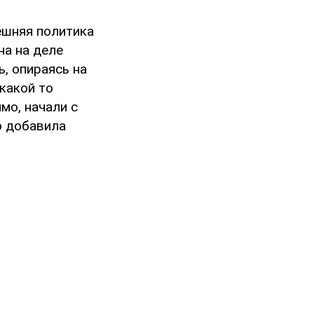
ешняя политика
на на деле
, опираясь на
 какой то
мо, начали с
о добавила