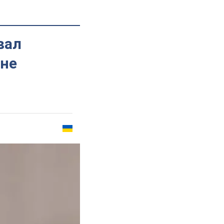
вал
ине