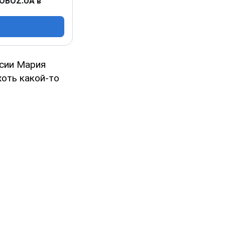
 OBOZ.UA в
сии Мария
хоть какой-то