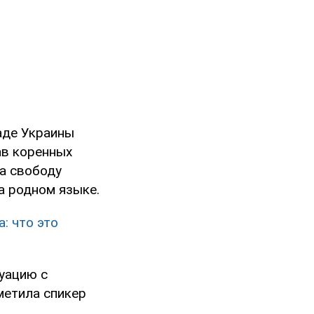
Раде Украины
ав коренных
на свободу
на родном языке.
: что это
уацию с
метила спикер