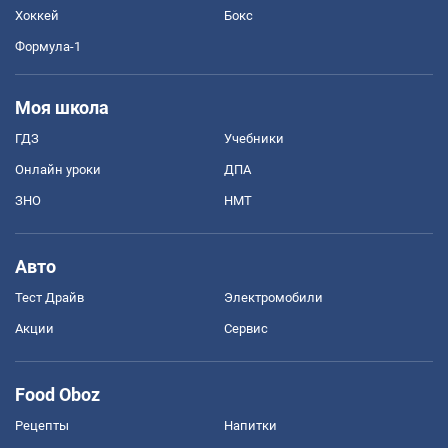
Хоккей
Бокс
Формула-1
Моя школа
ГДЗ
Учебники
Онлайн уроки
ДПА
ЗНО
НМТ
Авто
Тест Драйв
Электромобили
Акции
Сервис
Food Oboz
Рецепты
Напитки